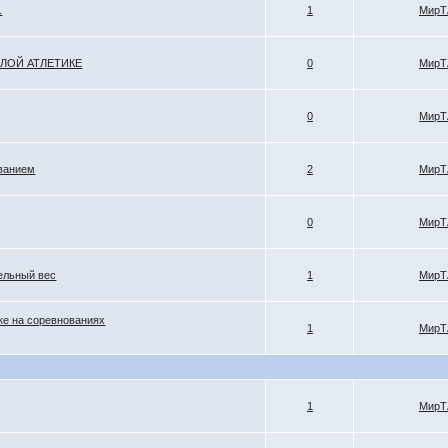
.
1
МирТ
ЛОЙ АТЛЕТИКЕ
0
МирТ
0
МирТ
ованием
2
МирТ
0
МирТ
тельный вес
1
МирТ
ке на соревнованиях
1
МирТ
1
МирТ