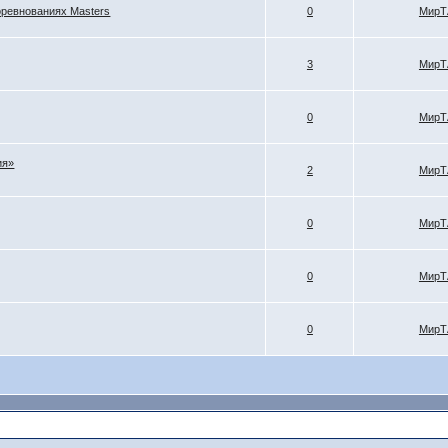
оревнованиях Masters
0
МирТ
3
МирТ
0
МирТ
ия»
2
МирТ
0
МирТ
0
МирТ
0
МирТ