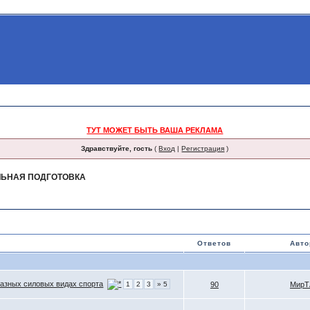
ТУТ МОЖЕТ БЫТЬ ВАША РЕКЛАМА
Здравствуйте, гость
(
Вход
|
Регистрация
)
ЛЬНАЯ ПОДГОТОВКА
Ответов
Авто
 разных силовых видах спорта
1
2
3
» 5
90
МирТ