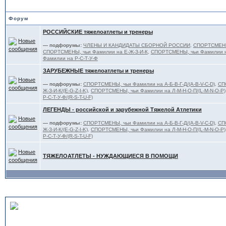
Форум
РОССИЙСКИЕ тяжелоатлеты и тренеры
— подфорумы:
ЧЛЕНЫ И КАНДИДАТЫ СБОРНОЙ РОССИИ
,
СПОРТСМЕНЫ,
СПОРТСМЕНЫ, чьи Фамилии на Е-Ж-З-И-К
,
СПОРТСМЕНЫ, чьи Фамилии н
Фамилии на Р-С-Т-У-Ф
ЗАРУБЕЖНЫЕ тяжелоатлеты и тренеры
— подфорумы:
СПОРТСМЕНЫ, чьи Фамилии на А-Б-В-Г-Д/(A-B-V-C-D)
,
СП
Ж-З-И-К/(E-G-Z-I-K)
,
СПОРТСМЕНЫ, чьи Фамилии на Л-М-Н-О-П/(L-M-N-O-P)
Р-С-Т-У-Ф/(R-S-T-U-F)
ЛЕГЕНДЫ - российской и зарубежной Тяжелой Атлетики
— подфорумы:
СПОРТСМЕНЫ, чьи Фамилии на А-Б-В-Г-Д/(A-B-V-C-D)
,
СП
Ж-З-И-К/(E-G-Z-I-K)
,
СПОРТСМЕНЫ, чьи Фамилии на Л-М-Н-О-П/(L-M-N-O-P)
Р-С-Т-У-Ф/(R-S-T-U-F)
ТЯЖЕЛОАТЛЕТЫ - НУЖДАЮЩИЕСЯ В ПОМОЩИ
MASTERS - ВЕТЕРАНСКИЙ