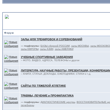
В ПОМОЩЬ ТЯЖЕЛОАТЛЕТ
Форум
ЗАЛЫ ДЛЯ ТРЕНИРОВОК И СОРЕВНОВАНИЙ
— подфорумы:
БАЗЫ сборной РОССИИ
,
залы МОСКВЫ
,
залы МОСКОВС
залы ЕВРОПЫ
,
залы АЗИИ
,
залы АМЕРИКИ
УЧЕБНЫЕ СПОРТИВНЫЕ ЗАВЕДЕНИЯ
-- ФОТО, ВИДЕО, АДРЕСА, ТЕЛЕФОНЫ и другое
ЛИТЕРАТУРА, НАУЧНЫЕ РАБОТЫ, ПРЕЗЕНТАЦИИ, КОНФЕРЕНЦИ
-- КНИГИ, СТАТЬИ, ДОКЛАДЫ, ЕЖЕГОДНИКИ, СТИХИ и т.д.
САЙТЫ ПО ТЯЖЕЛОЙ АТЛЕТИКЕ
ТРАВМЫ, ЛЕЧЕНИЕ и ПРОФИЛАКТИКА
— подфорумы:
ДИАГНОСТИЧЕСКИЕ центры
,
ВОССТАНОВИТЕЛЬНЫЕ цент
лечебницы