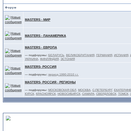
Форум
MASTERS - МИР
MASTERS - ПАНАМЕРИКА
MASTERS - ЕВРОПА
— подфорумы:
БЕЛАРУСЬ
,
ВЕЛИКОБРИТАНИЯ
,
ГЕРМАНИЯ
,
ИСПАНИЯ
,
УКРАИНА
,
ФИНЛЯНДИЯ
,
ЭСТОНИЯ
MASTERS- РОССИЯ
— подфорумы:
период 1990-2010 г.г.
MASTERS- РОССИЯ - РЕГИОНЫ
— подфорумы:
МОСКОВСКАЯ ОБЛ
,
МОСКВА
,
С-ПЕТЕРБУРГ
,
ЕКАТЕРИНБ
КУРСК
,
КРАСНОЯРСК
,
НОВОСИБИРСК
,
САМАРА
,
СВЕРДЛОВСК
,
ТОМСК
,
ЛЮБИТЕЛИ - под эгидой