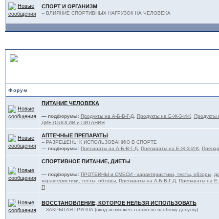
СПОРТ И ОРГАНИЗМ
-- ВЛИЯНИЕ СПОРТИВНЫХ НАГРУЗОК НА ЧЕЛОВЕКА
ПИТАНИЕ, ФАРМАКОЛОГИ
Форум
ПИТАНИЕ ЧЕЛОВЕКА
— подфорумы:
Продукты на А-Б-В-Г-Д
,
Продукты на Е-Ж-З-И-К
,
Продукты 
ДИЕТОЛОГИИ и ПИТАНИЯ
АПТЕЧНЫЕ ПРЕПАРАТЫ
-- РАЗРЕШЕНЫ К ИСПОЛЬЗОВАНИЮ В СПОРТЕ
— подфорумы:
Препараты на А-Б-В-Г-Д
,
Препараты на Е-Ж-З-И-К
,
Препар
СПОРТИВНОЕ ПИТАНИЕ, ДИЕТЫ
— подфорумы:
ПРОТЕИНЫ и СМЕСИ - характеристики, тесты, обзоры
,
д
характеристики, тесты, обзоры
,
Препараты на А-Б-В-Г-Д
,
Препараты на Е-
П
ВОССТАНОВЛЕНИЕ, КОТОРОЕ НЕЛЬЗЯ ИСПОЛЬЗОВАТЬ
-- ЗАКРЫТАЯ ГРУППА (вход возможен только по особому допуску)