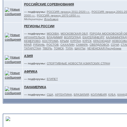
РОССИЙСКИЕ СОРЕВНОВАНИЯ
— подфорумы:
РОССИЯ: период 2011-2020 г.г.
,
РОССИЯ: период 2001-201
2000 г.г.
,
РОССИЯ: период 1870-1950 г.г.
Модераторы:
Владимир
РЕГИОНЫ РОССИИ
— подфорумы:
МОСКВА
,
МОСКОВСКАЯ ОБЛ
,
ГОРОДА МОСКОВСКОЙ О
АРХАНГЕЛЬСК
,
ВЛАДИМИР
,
ВОЛГОГРАД
,
ЕКАТЕРИНБУРГ
,
КАЛИНИНГРАД
КЕМЕРОВО
,
КОСТРОМА
,
КРЫМ
,
КУРГАН
,
КУРСК
,
КРАСНОДАР
,
НОВОСИБ
КРАЙ
,
РЯЗАНЬ
,
РОСТОВ
,
САХАЛИН
,
САМАРА
,
СВЕРДЛОВСК
,
СОЧИ
,
СТА
ТАТАРСТАН
,
ТВЕРЬ
,
ТОМСК
,
ТУЛА
,
ШАХТЫ
,
ЧЕЧЕНСКАЯ Республика
АЗИЯ
— подфорумы:
СПОРТИВНЫЕ НОВОСТИ АЗИАТСКИХ СТРАН
АФРИКА
— подфорумы:
ЕГИПЕТ
ПАНАМЕРИКА
— подфорумы:
США
,
АРГЕНТИНА
,
БРАЗИЛИЯ
,
КОЛУМБИЯ
,
КУБА
,
КАНАД
ТЯЖЕЛОАТЛЕТЫ и ТРЕНЕ