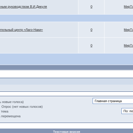
чным руководством В.И.Дикуля
0
МирТ
тельный центр =Лаго-Наки=
0
МирТ
0
МирТ
ь новые голоса)
Опрос (нет новых голосов)
 тема
а перемещена
Текстовая версия