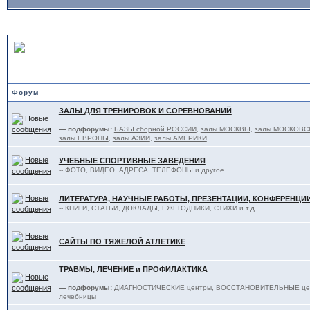
В ПОМОЩЬ ТЯЖЕЛОАТЛЕТ
Форум
ЗАЛЫ ДЛЯ ТРЕНИРОВОК И СОРЕВНОВАНИЙ
— подфорумы:
БАЗЫ сборной РОССИИ
,
залы МОСКВЫ
,
залы МОСКОВС
залы ЕВРОПЫ
,
залы АЗИИ
,
залы АМЕРИКИ
УЧЕБНЫЕ СПОРТИВНЫЕ ЗАВЕДЕНИЯ
-- ФОТО, ВИДЕО, АДРЕСА, ТЕЛЕФОНЫ и другое
ЛИТЕРАТУРА, НАУЧНЫЕ РАБОТЫ, ПРЕЗЕНТАЦИИ, КОНФЕРЕНЦИ
-- КНИГИ, СТАТЬИ, ДОКЛАДЫ, ЕЖЕГОДНИКИ, СТИХИ и т.д.
САЙТЫ ПО ТЯЖЕЛОЙ АТЛЕТИКЕ
ТРАВМЫ, ЛЕЧЕНИЕ и ПРОФИЛАКТИКА
— подфорумы:
ДИАГНОСТИЧЕСКИЕ центры
,
ВОССТАНОВИТЕЛЬНЫЕ цент
лечебницы