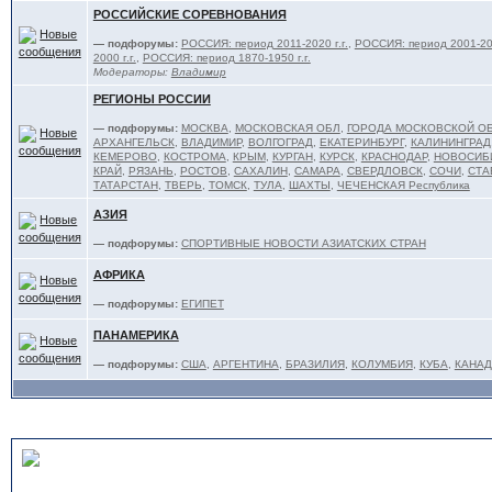
РОССИЙСКИЕ СОРЕВНОВАНИЯ
— подфорумы:
РОССИЯ: период 2011-2020 г.г.
,
РОССИЯ: период 2001-201
2000 г.г.
,
РОССИЯ: период 1870-1950 г.г.
Модераторы:
Владимир
РЕГИОНЫ РОССИИ
— подфорумы:
МОСКВА
,
МОСКОВСКАЯ ОБЛ
,
ГОРОДА МОСКОВСКОЙ О
АРХАНГЕЛЬСК
,
ВЛАДИМИР
,
ВОЛГОГРАД
,
ЕКАТЕРИНБУРГ
,
КАЛИНИНГРАД
КЕМЕРОВО
,
КОСТРОМА
,
КРЫМ
,
КУРГАН
,
КУРСК
,
КРАСНОДАР
,
НОВОСИБ
КРАЙ
,
РЯЗАНЬ
,
РОСТОВ
,
САХАЛИН
,
САМАРА
,
СВЕРДЛОВСК
,
СОЧИ
,
СТА
ТАТАРСТАН
,
ТВЕРЬ
,
ТОМСК
,
ТУЛА
,
ШАХТЫ
,
ЧЕЧЕНСКАЯ Республика
АЗИЯ
— подфорумы:
СПОРТИВНЫЕ НОВОСТИ АЗИАТСКИХ СТРАН
АФРИКА
— подфорумы:
ЕГИПЕТ
ПАНАМЕРИКА
— подфорумы:
США
,
АРГЕНТИНА
,
БРАЗИЛИЯ
,
КОЛУМБИЯ
,
КУБА
,
КАНАД
ТЯЖЕЛОАТЛЕТЫ и ТРЕНЕ