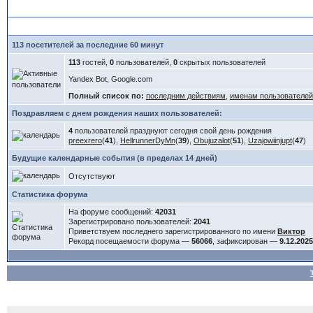
113 посетителей за последние 60 минут
113
гостей,
0
пользователей,
0
скрытых пользователей
Yandex Bot, Google.com
Полный список по:
последним действиям
,
именам пользователей
Поздравляем с днем рождения наших пользователей:
4
пользователей празднуют сегодня свой день рождения
preexrero
(
41
),
HellrunnerDyMn
(
39
),
Obujuzalot
(
51
),
Uzajowiinjupt
(
47
)
Будущие календарные события (в пределах 14 дней)
Отсутствуют
Статистика форума
На форуме сообщений:
42031
Зарегистрировано пользователей:
2041
Приветствуем последнего зарегистрированного по имени
Виктор
Рекорд посещаемости форума —
56066
, зафиксирован —
9.12.2025