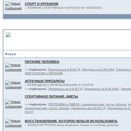
СПОРТ И ОРГАНИЗМ
-- ВЛИЯНИЕ СПОРТИВНЫХ НАГРУЗОК НА ЧЕЛОВЕКА
ПИТАНИЕ, ФАРМАКОЛОГИ
Форум
ПИТАНИЕ ЧЕЛОВЕКА
— подфорумы:
Продукты на А-Б-В-Г-Д
,
Продукты на Е-Ж-З-И-К
,
Продукты 
ДИЕТОЛОГИИ и ПИТАНИЯ
АПТЕЧНЫЕ ПРЕПАРАТЫ
-- РАЗРЕШЕНЫ К ИСПОЛЬЗОВАНИЮ В СПОРТЕ
— подфорумы:
Препараты на А-Б-В-Г-Д
,
Препараты на Е-Ж-З-И-К
,
Препар
СПОРТИВНОЕ ПИТАНИЕ, ДИЕТЫ
— подфорумы:
ПРОТЕИНЫ и СМЕСИ - характеристики, тесты, обзоры
,
д
характеристики, тесты, обзоры
,
Препараты на А-Б-В-Г-Д
,
Препараты на Е-
Н-О-П
ВОССТАНОВЛЕНИЕ, КОТОРОЕ НЕЛЬЗЯ ИСПОЛЬЗОВАТЬ
-- ЗАКРЫТАЯ ГРУППА (вход возможен только по особому допуску)