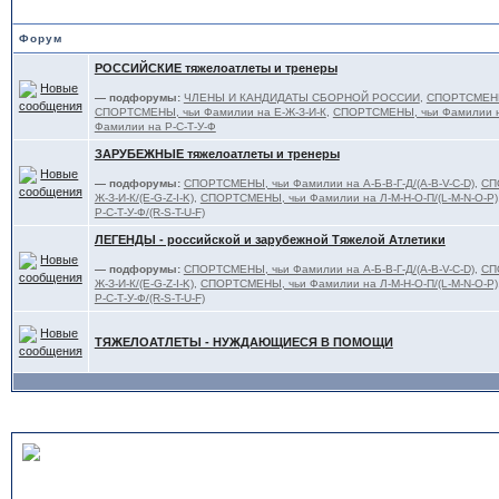
Форум
РОССИЙСКИЕ тяжелоатлеты и тренеры
— подфорумы:
ЧЛЕНЫ И КАНДИДАТЫ СБОРНОЙ РОССИИ
,
СПОРТСМЕНЫ,
СПОРТСМЕНЫ, чьи Фамилии на Е-Ж-З-И-К
,
СПОРТСМЕНЫ, чьи Фамилии н
Фамилии на Р-С-Т-У-Ф
ЗАРУБЕЖНЫЕ тяжелоатлеты и тренеры
— подфорумы:
СПОРТСМЕНЫ, чьи Фамилии на А-Б-В-Г-Д/(A-B-V-C-D)
,
СП
Ж-З-И-К/(E-G-Z-I-K)
,
СПОРТСМЕНЫ, чьи Фамилии на Л-М-Н-О-П/(L-M-N-O-P)
Р-С-Т-У-Ф/(R-S-T-U-F)
ЛЕГЕНДЫ - российской и зарубежной Тяжелой Атлетики
— подфорумы:
СПОРТСМЕНЫ, чьи Фамилии на А-Б-В-Г-Д/(A-B-V-C-D)
,
СП
Ж-З-И-К/(E-G-Z-I-K)
,
СПОРТСМЕНЫ, чьи Фамилии на Л-М-Н-О-П/(L-M-N-O-P)
Р-С-Т-У-Ф/(R-S-T-U-F)
ТЯЖЕЛОАТЛЕТЫ - НУЖДАЮЩИЕСЯ В ПОМОЩИ
MASTERS - ВЕТЕРАНСКИЙ