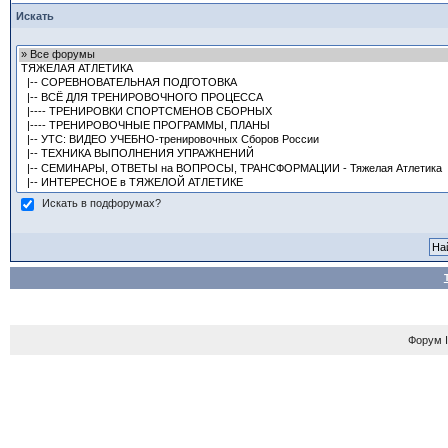
Искать
Искать в подфорумах?
Форум