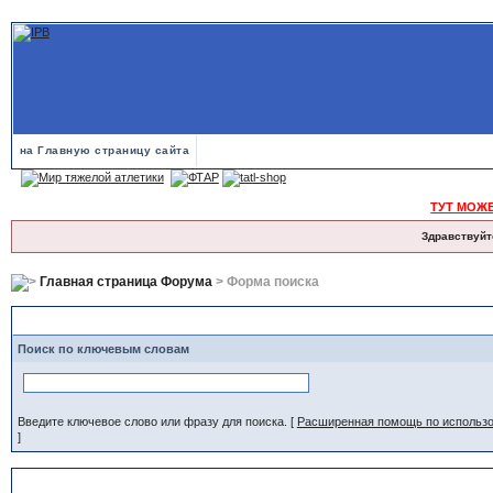
на Главную страницу сайта
ТУТ МОЖ
Здравствуйт
Главная страница Форума
> Форма поиска
С
Поиск по ключевым словам
Введите ключевое слово или фразу для поиска.
[
Расширенная помощь по использ
]
Н