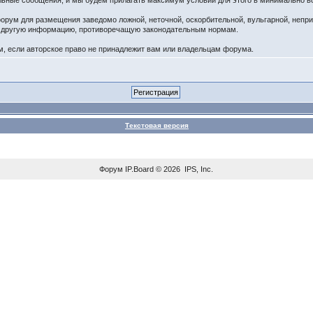
ельные сообщения, и мы будем прилагать максимум условий для этого в минимально в
орум для размещения заведомо ложной, неточной, оскорбительной, вульгарной, непр
ю другую информацию, противоречащую законодательным нормам.
 если авторское право не принадлежит вам или владельцам форума.
Текстовая версия
Форум
IP.Board
© 2026
IPS, Inc
.