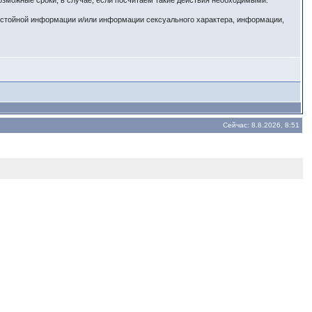
озможные сроки, в случае, если посчитаем такие действия необходимыми.
истойной информации и/или информации сексуального характера, информации,
Сейчас: 8.8.2026, 8:51