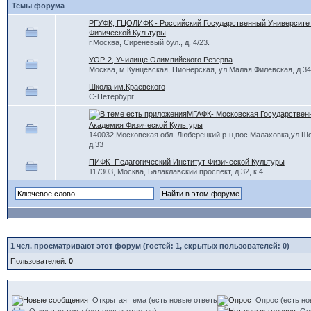
Темы форума
РГУФК, ГЦОЛИФК - Российский Государственный Университе
Физической Культуры
г.Москва, Сиреневый бул., д. 4/23.
УОР-2, Училище Олимпийского Резерва
Москва, м.Кунцевская, Пионерская, ул.Малая Филевская, д.34,
Школа им.Краевского
С-Петербург
МГАФК- Московская Государствен
Академия Физической Культуры
140032,Московская обл.,Люберецкий р-н,пос.Малаховка,ул.Ш
д.33
ПИФК- Педагогический Институт Физической Культуры
117303, Москва, Балаклавский проспект, д.32, к.4
1
чел. просматривают этот форум (гостей: 1, скрытых пользователей: 0)
Пользователей:
0
Открытая тема (есть новые ответы)
Опрос (есть но