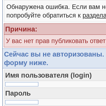
Обнаружена ошибка. Если вам н
попробуйте обратиться к
раздел
Причина:
У вас нет прав публиковать ответ
Сейчас вы не авторизованы. 
форму ниже.
Имя пользователя (login)
Пароль