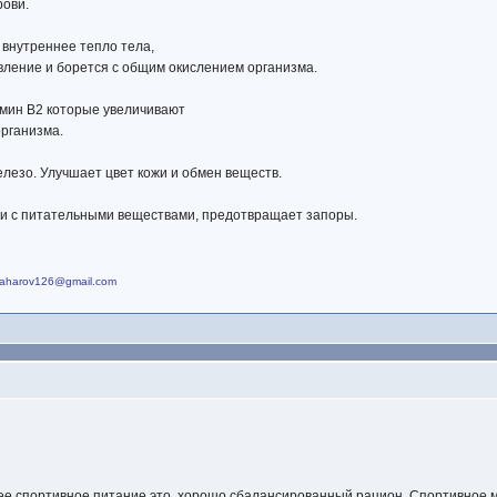
рови.
 внутреннее тепло тела,
вление и борется с общим окислением организма.
амин B2 которые увеличивают
организма.
лезо. Улучшает цвет кожи и обмен веществ.
ми с питательными веществами, предотвращает запоры.
azaharov126@gmail.com
ее спортивное питание это, хорошо сбалансированный рацион. Спортивное 