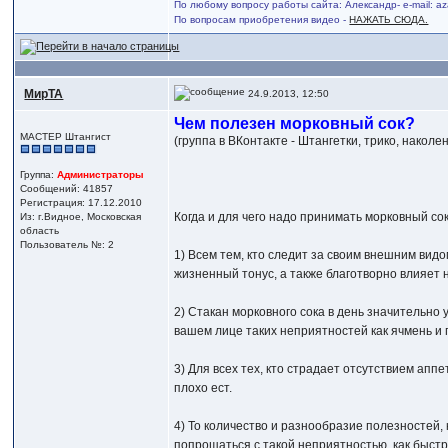
По любому вопросу работы сайта: Александр- e-mail: 
По вопросам приобретения видео -
НАЖАТЬ СЮДА.
МирТА
24.9.2013, 12:50
Чем полезен морковный сок?
МАСТЕР Штангист
(группа в ВКонтакте - Штангетки, трико, наколенн
Группа:
Администраторы
Сообщений: 41857
Регистрация: 17.12.2010
Когда и для чего надо принимать морковный сок
Из: г.Видное, Московская
область
Пользователь №: 2
1) Всем тем, кто следит за своим внешним вид
жизненный тонус, а также благотворно влияет н
2) Стакан морковного сока в день значительно 
вашем лице таких неприятностей как ячмень и 
3) Для всех тех, кто страдает отсутствием апп
плохо ест.
4) То количество и разнообразие полезностей,
попрощаться с такой неприятностью, как быст