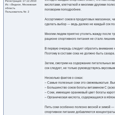
Регистрация: 17.12.2010
кислотами, клетчаткой и многими другими пол
Из: г.Видное, Московская
область
поговорим поподробнее.
Пользователь №: 2
Ассортимент соков в продуктовых магазинах, ч
сделать выбор — ведь далеко не каждый сок по
Многим людям приятно утолить жажду после тре
рационе спортивного питания не стало лишним
В первую очередь следует обратить внимание н
Поэтому в составе сока не должно быть сахара
Затем, смотрим на содержание питательных вещ
сок следует, не только руководствуясь вкусов
Несколько фактов о соках:
– Самые полезные соки это свежевыжатые. Вып
– Большинство соков богаты витамином С (аско
– Соки, имеющие оранжевый цвет богаты каро
– Органическая кислота, содержащаяся в ябло
Пить соки особенно полезно весной и зимой — 
спортивное питание добавляются концентраты