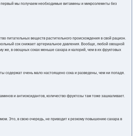
ая первый мы получаем необходимые витамины и микроэлемнты без
ство питательных веществ растительного происхождения в свой рацион.
екольный сок снижает артериальное давления. Вообще, любой овощной
му же, в овощных соках меньше сахара и калорий, чем в их фруктовых
аты содержат очень мало настоящено сока и разведены, чем ни попадя.
таминов и антиоксидантов, количество фруктозы там тоже зашкаливает.
мом. Это, в свою очередь, не приводит к резкому повышению сахара в