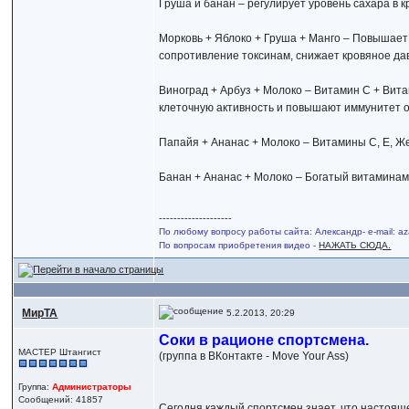
Груша и банан – регулирует уровень сахара в к
Морковь + Яблоко + Груша + Манго – Повышает
сопротивление токсинам, снижает кровяное да
Виноград + Арбуз + Молоко – Витамин С + Вит
клеточную активность и повышают иммунитет 
Папайя + Ананас + Молоко – Витамины C, E, Же
Банан + Ананас + Молоко – Богатый витамина
--------------------
По любому вопросу работы сайта: Александр- e-mail: 
По вопросам приобретения видео -
НАЖАТЬ СЮДА.
МирТА
5.2.2013, 20:29
Соки в рационе спортсмена.
МАСТЕР Штангист
(группа в ВКонтакте - Move Your Ass)
Группа:
Администраторы
Сообщений: 41857
Сегодня каждый спортсмен знает, что настоящ