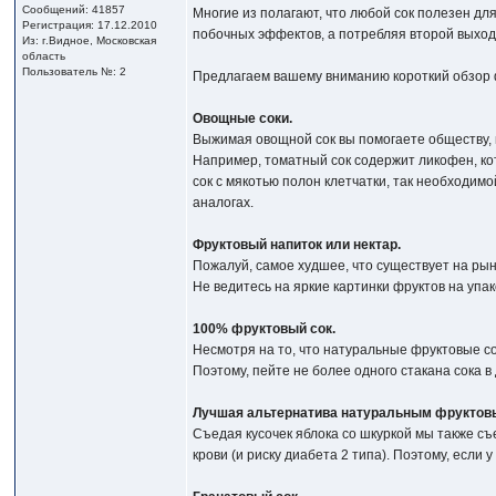
Сообщений: 41857
Многие из полагают, что любой сок полезен 
Регистрация: 17.12.2010
побочных эффектов, а потребляя второй выход
Из: г.Видное, Московская
область
Пользователь №: 2
Предлагаем вашему вниманию короткий обзор ф
Овощные соки.
Выжимая овощной сок вы помогаете обществу, 
Например, томатный сок содержит ликофен, ко
сок с мякотью полон клетчатки, так необходимо
аналогах.
Фруктовый напиток или нектар.
Пожалуй, самое худшее, что существует на рын
Не ведитесь на яркие картинки фруктов на упак
100% фруктовый сок.
Несмотря на то, что натуральные фруктовые с
Поэтому, пейте не более одного стакана сока в
Лучшая альтернатива натуральным фруктов
Съедая кусочек яблока со шкуркой мы также съ
крови (и риску диабета 2 типа). Поэтому, если 