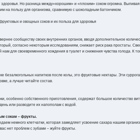
для здоровья. Но разница между»хорошим» и «плохим» соком огромна. Выпив
им на пользу для организма, сравнимую с шоколадным батончиком.
руктовых и овощных соков и их польза для здоровья
вернее сообществу своих внутренних органов, вводя дополнительное количе
торый, согласно некоторым исследованиям, снижает риск рака простаты. Св
й нам для своевременного хождения в туалет и снижения чувства голода. К то
ке безалкогольных напитков после колы, это фруктовые нектары. Эти суррог
овке, а лучше читайте состав.
оки, особенно собственного приготовления, содержат большое количество ви
 день или разводите их напополам с водой.
ым сокам – фрукты.
едаем немного клетчатки, которая замедляет усвоение сахара нашим организ
у вас нет проблем с зубами – жуйте фрукты.