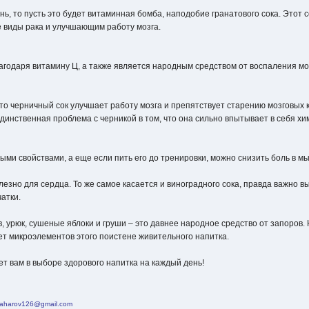
ень, то пусть это будет витаминная бомба, наподобие гранатового сока. Этот
виды рака и улучшающим работу мозга.
агодаря витамину Ц, а также является народным средством от воспаления мо
то черничный сок улучшает работу мозга и препятствует старению мозговых
динственная проблема с черникой в том, что она сильно впытывает в себя х
ми свойствами, а еще если пить его до тренировки, можно снизить боль в м
лезно для сердца. То же самое касается и виноградного сока, правда важно в
атки.
 урюк, сушеные яблоки и груши – это давнее народное средство от запоров.
ет микроэлементов этого поистене живительного напитка.
т вам в выборе здорового напитка на каждый день!
azaharov126@gmail.com