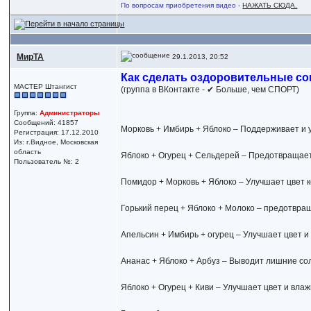
По вопросам приобретения видео -
НАЖАТЬ СЮДА.
МирТА
29.1.2013, 20:52
Как сделать оздоровительные со
МАСТЕР Штангист
(группа в ВКонтакте - ✔ Больше, чем СПОРТ)
Группа:
Администраторы
Сообщений: 41857
Морковь + Имбирь + Яблоко – Поддерживает и 
Регистрация: 17.12.2010
Из: г.Видное, Московская
область
Яблоко + Огурец + Сельдерей – Предотвращает 
Пользователь №: 2
Помидор + Морковь + Яблоко – Улучшает цвет к
Горький перец + Яблоко + Молоко – предотвра
Апельсин + Имбирь + огурец – Улучшает цвет и
Ананас + Яблоко + Арбуз – Выводит лишние сол
Яблоко + Огурец + Киви – Улучшает цвет и влаж