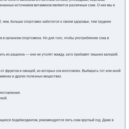
знанных источников витаминов являются различные соки. О них мы и
И, чем, больше спортсмен заботится о своем здоровье, тем труднее
 в организм спортсмена. Но для того, чтобы употребление сока в
ить из рациона — они не утолят жажду, зато прибавят лишних калорий.
от фруктов и овощей, из которых сок изготовлен. Выбирать тот или иной
таминах и других полезных веществах.
иготовления.
ткой.
щихся бодибилдингом, рекомендуется пить соки круглый год. Даже в