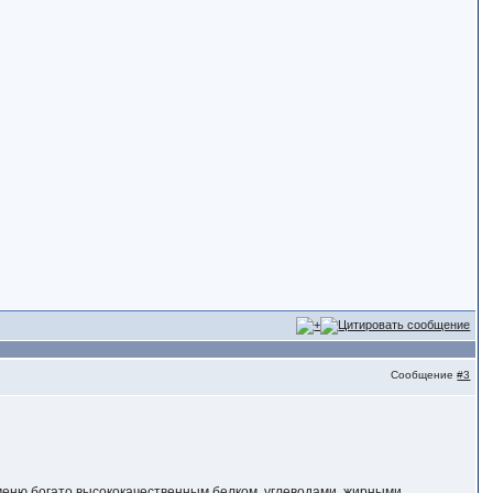
Сообщение
#3
меню богато высококачественным белком, углеводами, жирными