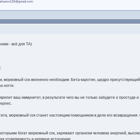
azaharov126@gmail.com
ик​и - всё для ТА)
:
ом, морковный сок жизненно необходим. Бета-каротин, щедро присутствующий 
а ногти.
укрепит ваш иммунитет, в результате чего вы не только забудете о простуде и
герпес.
етита, морковный сок станет настоящим помощником в деле его возвращения. С
 которыми богат морковный сок, заряжают организм человека энергией, высо
рая утомляемость и нервное истощение.