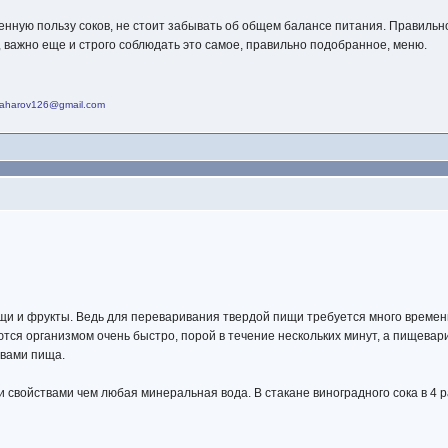
ненную пользу соков, не стоит забывать об общем балансе питания. Правиль
 важно еще и строго соблюдать это самое, правильно подобранное, меню.
azaharov126@gmail.com
ощи и фрукты. Ведь для переваривания твердой пищи требуется много времен
тся организмом очень быстро, порой в течение нескольких минут, а пищевари
твами пища.
войствами чем любая минеральная вода. В стакане виноградного сока в 4 ра