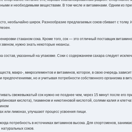
езными и необходимыми веществами. В том числе и витаминами. Одним из при
асто, необычайно широк. Разнообразие предлагаемых соков сбивает с толку. 
лезен.
нировки стаканом сока. Кроме того, сок — это отличный поставщик витаминов
 звеном, нужно знать некоторые нюансы.
а состав, указанный на упаковке. Соки с содержанием сахара следует исключ
.
еств, макро-, микроэлементов и витаминов, которое, в свою очередь зависит 
ыми предпочтениями, но и учитывая потребности собственного организма в ви
ивать свежевыжатый сок нужно не позднее чем, через 15 минут после его пр
рбиновая кислота), тиамином и никотиновой кислотой, солями калия и клетча
тином
ках или лимонах, улучшают процесс усвоения пищи.
когда потребность в источниках витаминов высока. Для спортсменов, занимаю
 натуральных соков.