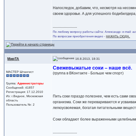
Напоследок, добавим, что, несмотря на несом
своем здоровье. А для успешного бодибилдера,
--------------------
По любому вопросу работы сайта: Александр- e-mail: 
По вопросам приобретения видео -
НАЖАТЬ СЮДА.
МирТА
16.8.2013, 18:31
Свежевыжатые соки – наше всё.
МАСТЕР Штангист
(группа в ВКонтакте - Больше чем спорт)
Группа:
Администраторы
Сообщений: 41857
Регистрация: 17.12.2010
Пить соки гораздо полезнее, чем есть сами ов
Из: г.Видное, Московская
область
организма. Соки же перевариваются и усваиваю
Пользователь №: 2
легкоусвояемая, богатая питательными вещес
Соки обладают более выраженными целебными с
--------------------