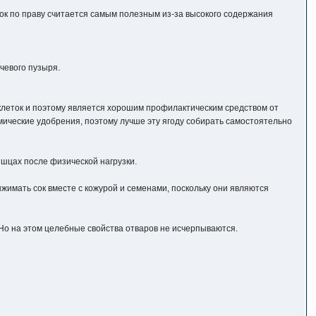
 сок по праву считается самым полезным из-за высокого содержания
чевого пузыря.
 клеток и поэтому является хорошим профилактическим средством от
имические удобрения, поэтому лучше эту ягоду собирать самостоятельно
ышцах после физической нагрузки.
ыжимать сок вместе с кожурой и семенами, поскольку они являются
 Но на этом целебные свойства отваров не исчерпываются.