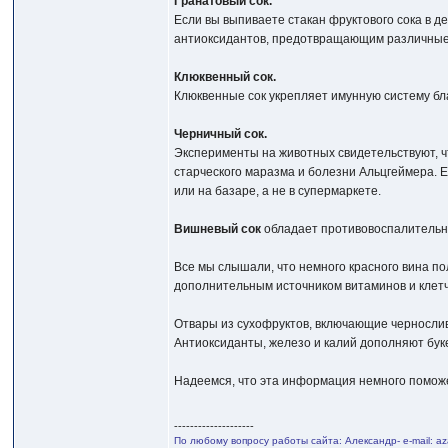
Гранатовый сок.
Если вы выпиваете стакан фруктового сока в д
антиоксидантов, предотвращающим различные 
Клюквенный сок.
Клюквенные сок укрепляет имунную систему бл
Черничный сок.
Эксперименты на животных свидетельствуют, ч
старческого маразма и болезни Альцгеймера. Е
или на базаре, а не в супермаркете.
Вишневый сок
обладает противовоспалительны
Все мы слышали, что немного красного вина по
дополнительным источником витаминов и клетч
Отвары из сухофруктов, включающие чернослив,
Антиоксиданты, железо и калий дополняют бук
Надеемся, что эта информация немного поможе
--------------------
По любому вопросу работы сайта: Александр- e-mail: 