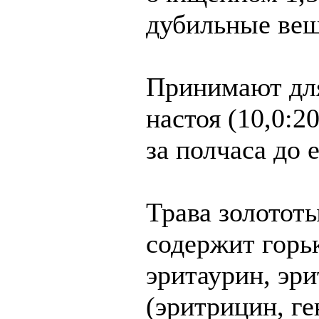
дубильные вещ
Принимают для
настоя (10,0:20
за полчаса до 
Трава золототы
содержит горь
эритаурин, эр
(эритрицин, г