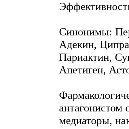
Эффективность
Синонимы: Пер
Адекин, Ципра
Париактин, Су
Апетиген, Аст
Фармакологиче
антагонистом 
медиаторы, нак