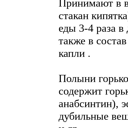
Принимают в в
стакан кипятка)
еды 3-4 раза в
также в соста
капли .
Полыни горькой
содержит горь
анабсинтин), э
дубильные вещ