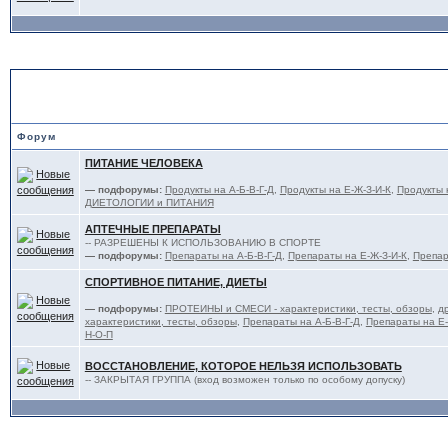
ПИТАНИЕ, ФАРМАКОЛОГИЯ
Форум
ПИТАНИЕ ЧЕЛОВЕКА
— подфорумы:
Продукты на А-Б-В-Г-Д
,
Продукты на Е-Ж-З-И-К
,
Продукты 
ДИЕТОЛОГИИ и ПИТАНИЯ
АПТЕЧНЫЕ ПРЕПАРАТЫ
-- РАЗРЕШЕНЫ К ИСПОЛЬЗОВАНИЮ В СПОРТЕ
— подфорумы:
Препараты на А-Б-В-Г-Д
,
Препараты на Е-Ж-З-И-К
,
Препар
СПОРТИВНОЕ ПИТАНИЕ, ДИЕТЫ
— подфорумы:
ПРОТЕИНЫ и СМЕСИ - характеристики, тесты, обзоры
,
д
характеристики, тесты, обзоры
,
Препараты на А-Б-В-Г-Д
,
Препараты на Е-
Н-О-П
ВОССТАНОВЛЕНИЕ, КОТОРОЕ НЕЛЬЗЯ ИСПОЛЬЗОВАТЬ
-- ЗАКРЫТАЯ ГРУППА (вход возможен только по особому допуску)