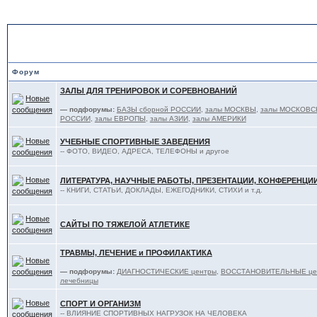
В ПОМОЩЬ ТЯЖЕЛОАТЛЕТ
Форум
ЗАЛЫ ДЛЯ ТРЕНИРОВОК И СОРЕВНОВАНИЙ
— подфорумы:
БАЗЫ сборной РОССИИ
,
залы МОСКВЫ
,
залы МОСКОВС
РОССИИ
,
залы ЕВРОПЫ
,
залы АЗИИ
,
залы АМЕРИКИ
УЧЕБНЫЕ СПОРТИВНЫЕ ЗАВЕДЕНИЯ
-- ФОТО, ВИДЕО, АДРЕСА, ТЕЛЕФОНЫ и другое
ЛИТЕРАТУРА, НАУЧНЫЕ РАБОТЫ, ПРЕЗЕНТАЦИИ, КОНФЕРЕНЦИ
-- КНИГИ, СТАТЬИ, ДОКЛАДЫ, ЕЖЕГОДНИКИ, СТИХИ и т.д.
САЙТЫ ПО ТЯЖЕЛОЙ АТЛЕТИКЕ
ТРАВМЫ, ЛЕЧЕНИЕ и ПРОФИЛАКТИКА
— подфорумы:
ДИАГНОСТИЧЕСКИЕ центры
,
ВОССТАНОВИТЕЛЬНЫЕ цент
лечебницы
СПОРТ И ОРГАНИЗМ
-- ВЛИЯНИЕ СПОРТИВНЫХ НАГРУЗОК НА ЧЕЛОВЕКА