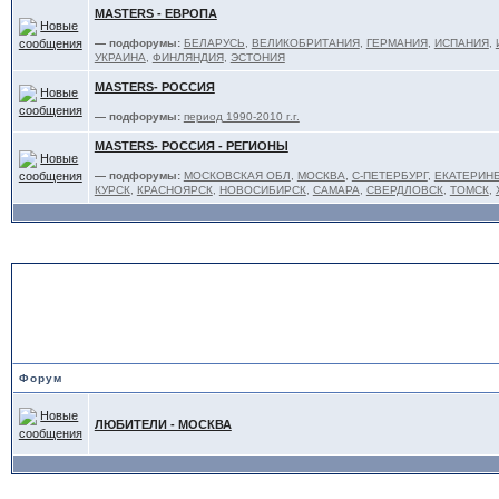
MASTERS - ЕВРОПА
— подфорумы:
БЕЛАРУСЬ
,
ВЕЛИКОБРИТАНИЯ
,
ГЕРМАНИЯ
,
ИСПАНИЯ
,
УКРАИНА
,
ФИНЛЯНДИЯ
,
ЭСТОНИЯ
MASTERS- РОССИЯ
— подфорумы:
период 1990-2010 г.г.
MASTERS- РОССИЯ - РЕГИОНЫ
— подфорумы:
МОСКОВСКАЯ ОБЛ
,
МОСКВА
,
С-ПЕТЕРБУРГ
,
ЕКАТЕРИНБ
КУРСК
,
КРАСНОЯРСК
,
НОВОСИБИРСК
,
САМАРА
,
СВЕРДЛОВСК
,
ТОМСК
,
ЛЮБИТЕЛИ - под эгидой 
ТА"
Форум
ЛЮБИТЕЛИ - МОСКВА