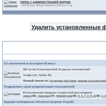
СВЯЗЬ С АДМИНИСТРАЦИЕЙ ФОРУМА
-- ВОПРОСЫ,ПРЕДЛОЖЕНИЯ,СОВЕТЫ И Т.Д.
Удалить установленные 
Статистика форума
117 посетителей за последние 60 минут
117
гостей,
0
пользователей,
0
скрытых пользователей
Google.com, Yandex Bot
Полный список по:
последним действиям
,
именам пользователей
Поздравляем с днем рождения наших пользователей:
8
пользователей празднуют сегодня свой день рождения
agiseer
(
65
),
miasstown
(
37
),
Metbrietrywat
(
40
),
K_A_T_E_H_A
(
39
),
C_
Будущие календарные события (в пределах 14 дней)