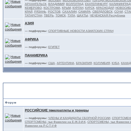
— подфорумы:
МОСКВА
,
МОСКОВСКАЯ ОБЛ
,
ГОРОДА МОСКОВСКОЙ О
АРХАНГЕЛЬСК
,
ВЛАДИМИР
,
ВОЛГОГРАД
,
ЕКАТЕРИНБУРГ
,
КАЛИНИНГРАД
КЕМЕРОВО
,
КОСТРОМА
,
КРЫМ
,
КУРГАН
,
КУРСК
,
КРАСНОДАР
,
НОВОСИБ
КРАЙ
,
РЯЗАНЬ
,
РОСТОВ
,
САХАЛИН
,
САМАРА
,
СВЕРДЛОВСК
,
СОЧИ
,
СТА
ТАТАРСТАН
,
ТВЕРЬ
,
ТОМСК
,
ТУЛА
,
ШАХТЫ
,
ЧЕЧЕНСКАЯ Республика
АЗИЯ
— подфорумы:
СПОРТИВНЫЕ НОВОСТИ АЗИАТСКИХ СТРАН
АФРИКА
— подфорумы:
ЕГИПЕТ
ПАНАМЕРИКА
— подфорумы:
США
,
АРГЕНТИНА
,
БРАЗИЛИЯ
,
КОЛУМБИЯ
,
КУБА
,
КАНАД
ТЯЖЕЛОАТЛЕТЫ и ТРЕНЕР
Форум
РОССИЙСКИЕ тяжелоатлеты и тренеры
— подфорумы:
ЧЛЕНЫ И КАНДИДАТЫ СБОРНОЙ РОССИИ
,
СПОРТСМЕНЫ,
СПОРТСМЕНЫ, чьи Фамилии на Е-Ж-З-И-К
,
СПОРТСМЕНЫ, чьи Фамилии н
Фамилии на Р-С-Т-У-Ф