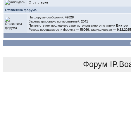
Отсутствуют
Статистика форума
На форуме сообщений:
42028
Зарегистрировано пользователей:
2041
Приветствуем последнего зарегистрированного по имени
Виктор
Рекорд посещаемости форума —
56066
, зафиксирован —
9.12.2025
Форум
IP.Bo