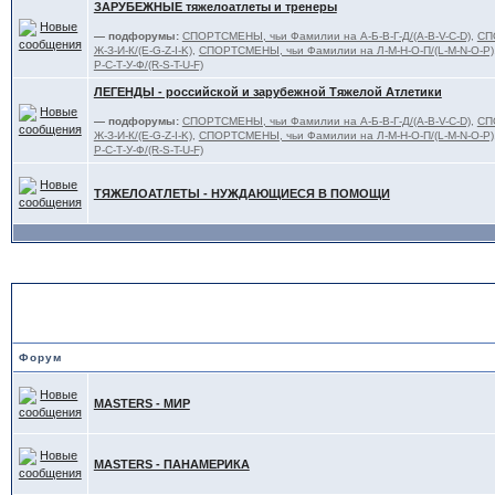
ЗАРУБЕЖНЫЕ тяжелоатлеты и тренеры
— подфорумы:
СПОРТСМЕНЫ, чьи Фамилии на А-Б-В-Г-Д/(A-B-V-C-D)
,
СП
Ж-З-И-К/(E-G-Z-I-K)
,
СПОРТСМЕНЫ, чьи Фамилии на Л-М-Н-О-П/(L-M-N-O-P)
Р-С-Т-У-Ф/(R-S-T-U-F)
ЛЕГЕНДЫ - российской и зарубежной Тяжелой Атлетики
— подфорумы:
СПОРТСМЕНЫ, чьи Фамилии на А-Б-В-Г-Д/(A-B-V-C-D)
,
СП
Ж-З-И-К/(E-G-Z-I-K)
,
СПОРТСМЕНЫ, чьи Фамилии на Л-М-Н-О-П/(L-M-N-O-P)
Р-С-Т-У-Ф/(R-S-T-U-F)
ТЯЖЕЛОАТЛЕТЫ - НУЖДАЮЩИЕСЯ В ПОМОЩИ
MASTERS - ВЕТЕРАНСКИЙ 
Форум
MASTERS - МИР
MASTERS - ПАНАМЕРИКА