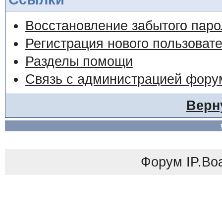
Восстановление забытого паро
Регистрация нового пользоват
Разделы помощи
Связь с администрацией фору
Верн
Форум
IP.Bo