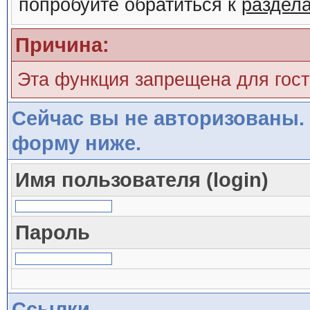
попробуйте обратиться к
раздел
Причина:
Эта функция запрещена для гос
Сейчас вы не авторизованы. 
форму ниже.
Имя пользователя (login)
Пароль
Ссылки