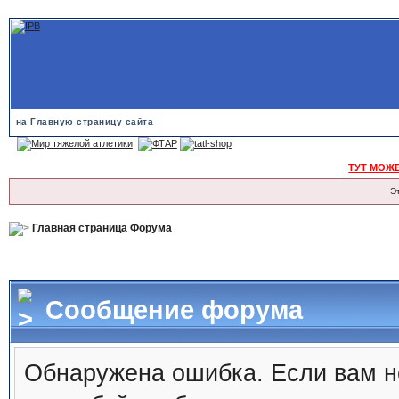
на Главную страницу сайта
ТУТ МОЖ
Э
Главная страница Форума
Сообщение форума
Обнаружена ошибка. Если вам н