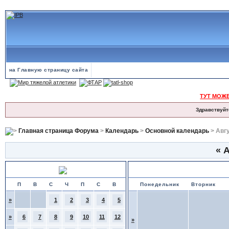
на Главную страницу сайта
ТУТ МОЖ
Здравствуйт
Главная страница Форума
>
Календарь
>
Основной календарь
> Авг
«
А
Июль 2026
Календарь событий и именинн
П
В
С
Ч
П
С
В
Понедельник
Вторник
»
1
2
3
4
5
»
6
7
8
9
10
11
12
»