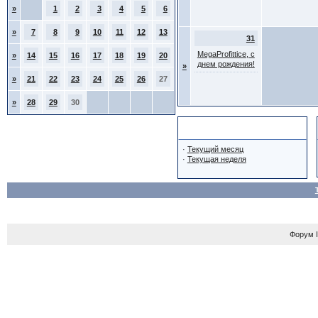
»
1
2
3
4
5
6
»
7
8
9
10
11
12
13
31
MegaProfittice, с
»
14
15
16
17
18
19
20
днем рождения!
»
»
21
22
23
24
25
26
27
»
28
29
30
Навигация
·
Текущий месяц
·
Текущая неделя
Форум