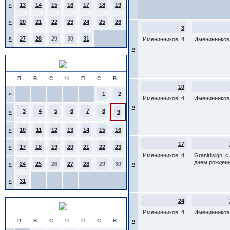
»
13
14
15
16
17
18
19
»
20
21
22
23
24
25
26
3
»
27
28
29
30
31
Именинников: 4
Именинников:
»
Август 2026
П
В
С
Ч
П
С
В
10
»
1
2
Именинников: 4
Именинников:
»
3
4
5
6
7
8
»
9
»
10
11
12
13
14
15
16
17
»
17
18
19
20
21
22
23
Именинников: 4
Granirilsign, с
днем рождени
»
24
25
26
27
28
29
30
»
»
31
24
Сентябрь 2026
Именинников: 4
Именинников:
П
В
С
Ч
П
С
В
»