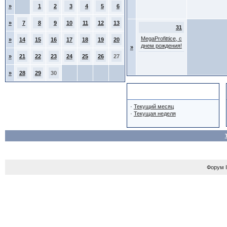
»
1
2
3
4
5
6
»
7
8
9
10
11
12
13
31
MegaProfittice, с
»
14
15
16
17
18
19
20
днем рождения!
»
»
21
22
23
24
25
26
27
»
28
29
30
Навигация
·
Текущий месяц
·
Текущая неделя
Форум