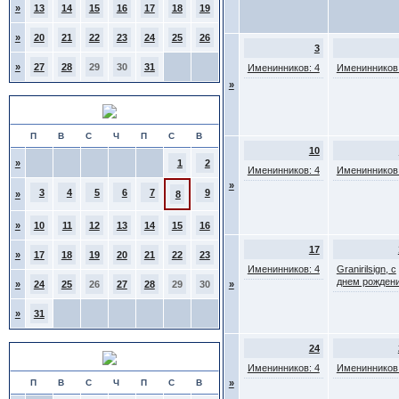
»
13
14
15
16
17
18
19
»
20
21
22
23
24
25
26
3
»
27
28
29
30
31
Именинников: 4
Именинников:
»
Август 2026
П
В
С
Ч
П
С
В
10
»
1
2
Именинников: 4
Именинников:
»
3
4
5
6
7
9
»
8
»
10
11
12
13
14
15
16
17
»
17
18
19
20
21
22
23
Именинников: 4
Granirilsign, с
днем рождени
»
24
25
26
27
28
29
30
»
»
31
24
Сентябрь 2026
Именинников: 4
Именинников:
П
В
С
Ч
П
С
В
»