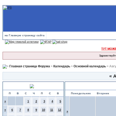
на Главную страницу сайта
ТУТ МОЖ
Здравствуйт
Главная страница Форума
>
Календарь
>
Основной календарь
> Авг
«
А
Июль 2026
Календарь событий и именинн
П
В
С
Ч
П
С
В
Понедельник
Вторник
»
1
2
3
4
5
»
6
7
8
9
10
11
12
»