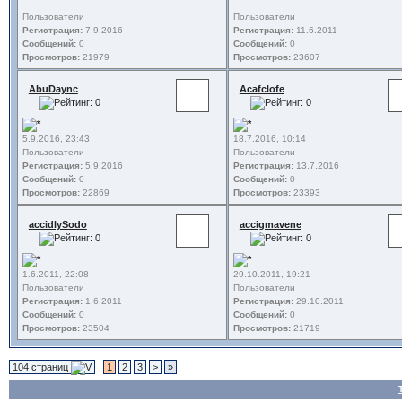
--
--
Пользователи
Пользователи
Регистрация:
7.9.2016
Регистрация:
11.6.2011
Сообщений:
0
Сообщений:
0
Просмотров:
21979
Просмотров:
23607
AbuDaync
Acafclofe
5.9.2016, 23:43
18.7.2016, 10:14
Пользователи
Пользователи
Регистрация:
5.9.2016
Регистрация:
13.7.2016
Сообщений:
0
Сообщений:
0
Просмотров:
22869
Просмотров:
23393
accidlySodo
accigmavene
1.6.2011, 22:08
29.10.2011, 19:21
Пользователи
Пользователи
Регистрация:
1.6.2011
Регистрация:
29.10.2011
Сообщений:
0
Сообщений:
0
Просмотров:
23504
Просмотров:
21719
104 страниц
1
2
3
>
»