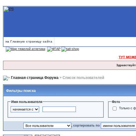
на Главную страницу сайта
ТУТ МОЖ
Здравствуйт
Главная страница Форума
> Список пользователей
Фильтры поиска
Имя пользователя
Фото
Только с 
, сортировать по