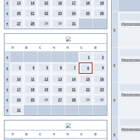
»
13
14
15
16
17
18
19
»
20
21
22
23
24
25
26
»
27
28
29
30
31
Имениннико
»
Август 2026
П
В
С
Ч
П
С
В
»
1
2
Имениннико
»
3
4
5
6
7
9
»
8
»
10
11
12
13
14
15
16
»
17
18
19
20
21
22
23
Имениннико
»
24
25
26
27
28
29
30
»
»
31
Сентябрь 2026
Имениннико
П
В
С
Ч
П
С
В
»