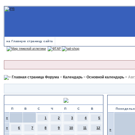
на Главную страницу сайта
Главная страница Форума
>
Календарь
>
Основной календарь
> Авг
Июль 2026
Календарь со
П
В
С
Ч
П
С
В
Понедельн
»
1
2
3
4
5
»
6
7
8
9
10
11
12
»