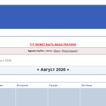
ТУТ МОЖЕТ БЫТЬ ВАША РЕКЛАМА
Здравствуйте, гость
(
Вход
|
Регистрация
)
уст 2026
«
Август 2026
»
бытий и именинников
ик
Вторник
Среда
Четверг