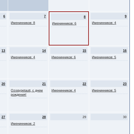
6
7
9
8
Именинников: 8
Именинников: 4
Именинников: 6
13
14
15
16
Именинников: 4
Именинников: 6
Именинников: 5
20
21
22
23
Ozoqypetautt, с днем
Именинников: 4
Именинников: 5
рождения!
27
28
29
30
Именинников: 2