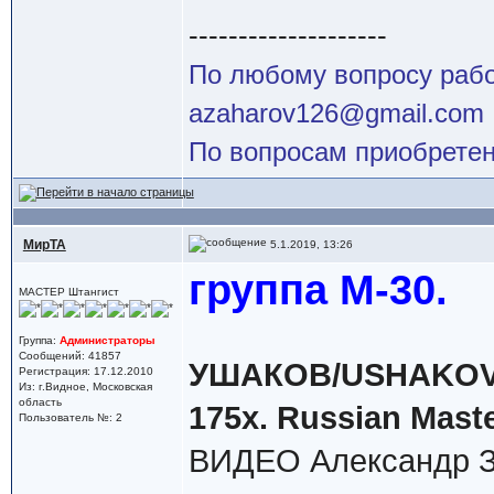
--------------------
По любому вопросу работ
azaharov126@gmail.com
По вопросам приобретен
МирТА
5.1.2019, 13:26
группа М-30.
МАСТЕР Штангист
Группа:
Администраторы
Сообщений: 41857
УШАКОВ/USHAKОV (9
Регистрация: 17.12.2010
Из: г.Видное, Московская
область
175х. Russian Maste
Пользователь №: 2
ВИДЕО Александр З