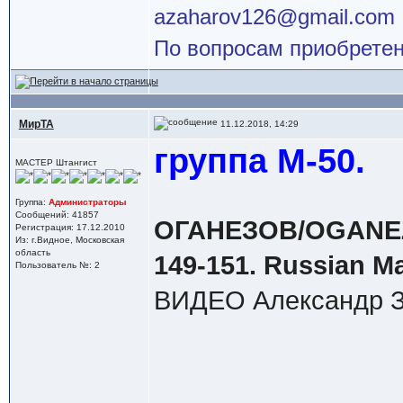
azaharov126@gmail.com
По вопросам приобретен
МирТА
11.12.2018, 14:29
группа М-50.
МАСТЕР Штангист
Группа:
Администраторы
Сообщений: 41857
ОГАНЕЗОВ/OGANEZOV
Регистрация: 17.12.2010
Из: г.Видное, Московская
область
149-151. Russian Ma
Пользователь №: 2
ВИДЕО Александр З