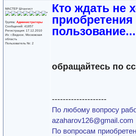
Кто ждать не 
МАСТЕР Штангист
приобретения
Группа:
Администраторы
Сообщений: 41857
пользование...
Регистрация: 17.12.2010
Из: г.Видное, Московская
область
Пользователь №: 2
обращайтесь по с
--------------------
По любому вопросу работ
azaharov126@gmail.com
По вопросам приобретен