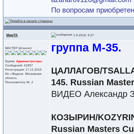
По вопросам приобретен
МирТА
1.9.2019, 9:37
группа М-35.
МАСТЕР Штангист
Группа:
Администраторы
Сообщений: 41857
ЦАЛЛАГОВ/TSALLAGO
Регистрация: 17.12.2010
Из: г.Видное, Московская
область
145. Russian Master
Пользователь №: 2
ВИДЕО Александр З
КОЗЫРИН/KOZYRIN(9
Russian Masters Cu