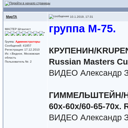
МирТА
10.1.2019, 17:31
группа М-75.
МАСТЕР Штангист
Группа:
Администраторы
Сообщений: 41857
КРУПЕНИН/KRUPENIN 
Регистрация: 17.12.2010
Из: г.Видное, Московская
область
Russian Masters Cu
Пользователь №: 2
ВИДЕО Александр З
ГИММЕЛЬШТЕЙН/HIM
60х-60х/60-65-70х. 
ВИДЕО Александр З