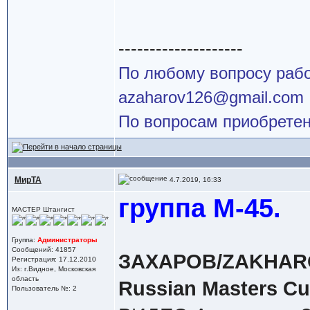
--------------------
По любому вопросу работ
azaharov126@gmail.com
По вопросам приобретен
МирТА
4.7.2019, 16:33
группа М-45.
МАСТЕР Штангист
Группа:
Администраторы
Сообщений: 41857
ЗАХАРОВ/ZAKHAROV 
Регистрация: 17.12.2010
Из: г.Видное, Московская
область
Russian Masters Cu
Пользователь №: 2