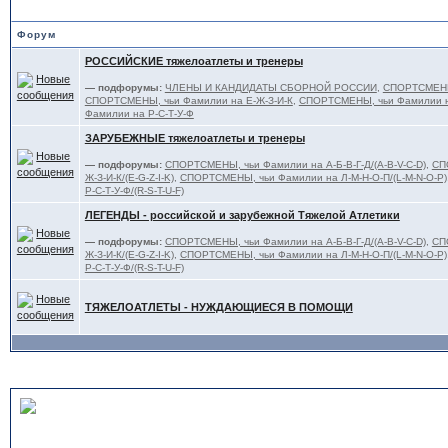
Форум
РОССИЙСКИЕ тяжелоатлеты и тренеры
— подфорумы:
ЧЛЕНЫ И КАНДИДАТЫ СБОРНОЙ РОССИИ
,
СПОРТСМЕНЫ,
СПОРТСМЕНЫ, чьи Фамилии на Е-Ж-З-И-К
,
СПОРТСМЕНЫ, чьи Фамилии н
Фамилии на Р-С-Т-У-Ф
ЗАРУБЕЖНЫЕ тяжелоатлеты и тренеры
— подфорумы:
СПОРТСМЕНЫ, чьи Фамилии на А-Б-В-Г-Д/(A-B-V-C-D)
,
СП
Ж-З-И-К/(E-G-Z-I-K)
,
СПОРТСМЕНЫ, чьи Фамилии на Л-М-Н-О-П/(L-M-N-O-P)
Р-С-Т-У-Ф/(R-S-T-U-F)
ЛЕГЕНДЫ - российской и зарубежной Тяжелой Атлетики
— подфорумы:
СПОРТСМЕНЫ, чьи Фамилии на А-Б-В-Г-Д/(A-B-V-C-D)
,
СП
Ж-З-И-К/(E-G-Z-I-K)
,
СПОРТСМЕНЫ, чьи Фамилии на Л-М-Н-О-П/(L-M-N-O-P)
Р-С-Т-У-Ф/(R-S-T-U-F)
ТЯЖЕЛОАТЛЕТЫ - НУЖДАЮЩИЕСЯ В ПОМОЩИ
MASTERS - ВЕТЕРАНСКИЙ