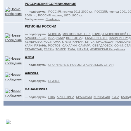
РОССИЙСКИЕ СОРЕВНОВАНИЯ
— подфорумы:
РОССИЯ: период 2011-2020 г.г.
,
РОССИЯ: период 2001-201
2000 г.г.
,
РОССИЯ: период 1870-1950 г.г.
Модераторы:
Владимир
РЕГИОНЫ РОССИИ
— подфорумы:
МОСКВА
,
МОСКОВСКАЯ ОБЛ
,
ГОРОДА МОСКОВСКОЙ О
АРХАНГЕЛЬСК
,
ВЛАДИМИР
,
ВОЛГОГРАД
,
ЕКАТЕРИНБУРГ
,
КАЛИНИНГРАД
КЕМЕРОВО
,
КОСТРОМА
,
КРЫМ
,
КУРГАН
,
КУРСК
,
КРАСНОДАР
,
НОВОСИБ
КРАЙ
,
РЯЗАНЬ
,
РОСТОВ
,
САХАЛИН
,
САМАРА
,
СВЕРДЛОВСК
,
СОЧИ
,
СТА
ТАТАРСТАН
,
ТВЕРЬ
,
ТОМСК
,
ТУЛА
,
ШАХТЫ
,
ЧЕЧЕНСКАЯ Республика
АЗИЯ
— подфорумы:
СПОРТИВНЫЕ НОВОСТИ АЗИАТСКИХ СТРАН
АФРИКА
— подфорумы:
ЕГИПЕТ
ПАНАМЕРИКА
— подфорумы:
США
,
АРГЕНТИНА
,
БРАЗИЛИЯ
,
КОЛУМБИЯ
,
КУБА
,
КАНАД
ТЯЖЕЛОАТЛЕТЫ и ТРЕНЕ