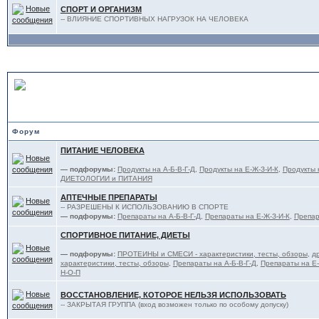
СПОРТ И ОРГАНИЗМ
-- ВЛИЯНИЕ СПОРТИВНЫХ НАГРУЗОК НА ЧЕЛОВЕКА
ПИТАНИЕ, ФАРМАКОЛОГИ
Форум
ПИТАНИЕ ЧЕЛОВЕКА
— подфорумы:
Продукты на А-Б-В-Г-Д
,
Продукты на Е-Ж-З-И-К
,
Продукты 
ДИЕТОЛОГИИ и ПИТАНИЯ
АПТЕЧНЫЕ ПРЕПАРАТЫ
-- РАЗРЕШЕНЫ К ИСПОЛЬЗОВАНИЮ В СПОРТЕ
— подфорумы:
Препараты на А-Б-В-Г-Д
,
Препараты на Е-Ж-З-И-К
,
Препар
СПОРТИВНОЕ ПИТАНИЕ, ДИЕТЫ
— подфорумы:
ПРОТЕИНЫ и СМЕСИ - характеристики, тесты, обзоры
,
д
характеристики, тесты, обзоры
,
Препараты на А-Б-В-Г-Д
,
Препараты на Е-
Н-О-П
ВОССТАНОВЛЕНИЕ, КОТОРОЕ НЕЛЬЗЯ ИСПОЛЬЗОВАТЬ
-- ЗАКРЫТАЯ ГРУППА (вход возможен только по особому допуску)