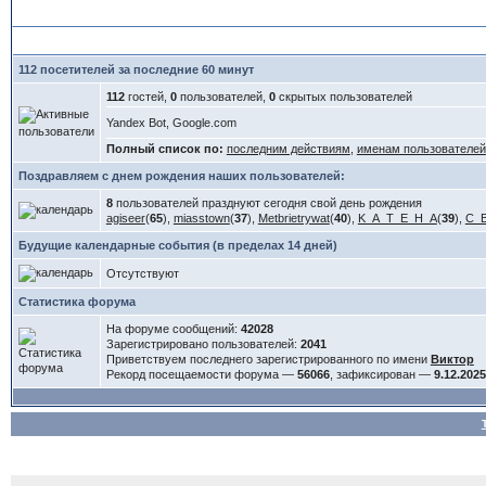
112 посетителей за последние 60 минут
112
гостей,
0
пользователей,
0
скрытых пользователей
Yandex Bot, Google.com
Полный список по:
последним действиям
,
именам пользователей
Поздравляем с днем рождения наших пользователей:
8
пользователей празднуют сегодня свой день рождения
agiseer
(
65
),
miasstown
(
37
),
Metbrietrywat
(
40
),
K_A_T_E_H_A
(
39
),
C_
Будущие календарные события (в пределах 14 дней)
Отсутствуют
Статистика форума
На форуме сообщений:
42028
Зарегистрировано пользователей:
2041
Приветствуем последнего зарегистрированного по имени
Виктор
Рекорд посещаемости форума —
56066
, зафиксирован —
9.12.2025