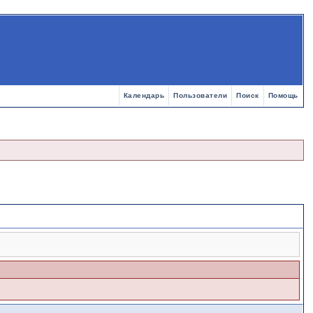
Календарь
Пользователи
Поиск
Помощь