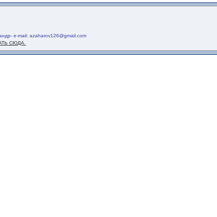
ндр- e-mail: azaharov126@gmail.com
АТЬ СЮДА.