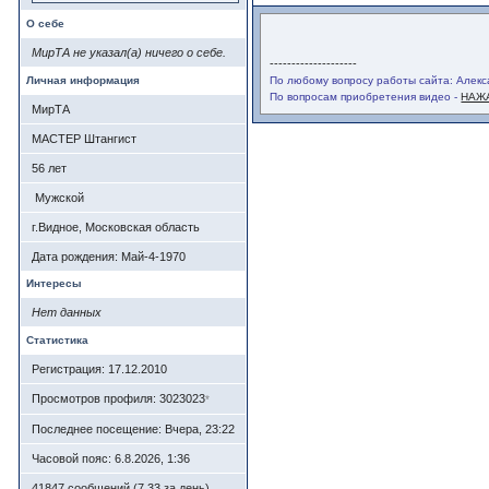
О себе
МирТА не указал(а) ничего о себе.
--------------------
Личная информация
По любому вопросу работы сайта: Алекса
По вопросам приобретения видео -
НАЖ
МирТА
МАСТЕР Штангист
56
лет
Мужской
г.Видное, Московская область
Дата рождения:
Май-4-1970
Интересы
Нет данных
Статистика
Регистрация: 17.12.2010
Просмотров профиля: 3023023
*
Последнее посещение: Вчера, 23:22
Часовой пояс: 6.8.2026, 1:36
41847 сообщений (7,33 за день)