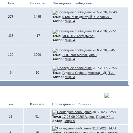
Тем
Ответов
Последнее сообщение
28.5.2026, 12:43
273
1485
Тема:
> КЛОКОВ Дмитрий, г.Балаших...
Автор:
МирТА
19.4.2026, 22:51
116
417
Тема:
MENDEZ Arley (Куба)
Автор:
МирТА
26.6.2026, 9:45
120
1200
Тема:
SOHRAB Moradi (Иран)
Автор:
МирТА
26.7.2017, 22:55
8
10
Тема:
Гудкова Софья (Москва) - ДЦП и...
Автор:
МирТА
Тем
Ответов
Последнее сообщение
30.5.2026, 22:27
31
81
Тема:
17-26.09.2026/ Афины,Греция= Ч...
Автор:
МирТА
21.1.2021, 14:41
5
15