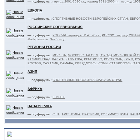
— подфорумы:
период 2001-2010 г.г.
,
период 1981-2000 г.г.
,
период 1951-
ЕВРОПА
— подфорумы:
СПОРТИВНЫЕ НОВОСТИ ЕВРОПЕЙСКИХ СТРАН
,
ЕВРОП
РОССИЙСКИЕ СОРЕВНОВАНИЯ
— подфорумы:
РОССИЯ: период 2011-2020 г.г.
,
РОССИЯ: период 2001-201
Модераторы:
Владимир
РЕГИОНЫ РОССИИ
— подфорумы:
МОСКВА
,
МОСКОВСКАЯ ОБЛ
,
ГОРОДА МОСКОВСКОЙ О
КАЛИНИНГРАД
,
КАЛУГА
,
КАМЧАТКА
,
КЕМЕРОВО
,
КОСТРОМА
,
КРЫМ
,
КУ
РОСТОВ
,
САХАЛИН
,
САМАРА
,
СВЕРДЛОВСК
,
СОЧИ
,
СТАВРОПОЛЬ
,
ТАГ
АЗИЯ
— подфорумы:
СПОРТИВНЫЕ НОВОСТИ АЗИАТСКИХ СТРАН
АФРИКА
— подфорумы:
ЕГИПЕТ
ПАНАМЕРИКА
— подфорумы:
США
,
АРГЕНТИНА
,
БРАЗИЛИЯ
,
КОЛУМБИЯ
,
КУБА
,
КАНА
ТЯЖЕЛОАТЛЕТЫ и ТРЕНЕРЫ