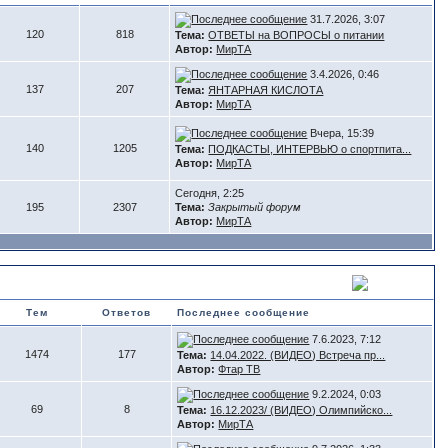
31.7.2026, 3:07
120
818
Тема:
ОТВЕТЫ на ВОПРОСЫ о питании
Автор:
МирТА
3.4.2026, 0:46
137
207
Тема:
ЯНТАРНАЯ КИСЛОТА
Автор:
МирТА
Вчера, 15:39
140
1205
Тема:
ПОДКАСТЫ, ИНТЕРВЬЮ о спортпита...
Автор:
МирТА
Сегодня, 2:25
195
2307
Тема:
Закрытый форум
Автор:
МирТА
Тем
Ответов
Последнее сообщение
7.6.2023, 7:12
1474
177
Тема:
14.04.2022. (ВИДЕО) Встреча пр...
Автор:
Фтар ТВ
9.2.2024, 0:03
69
8
Тема:
16.12.2023/ (ВИДЕО) Олимпийско...
Автор:
МирТА