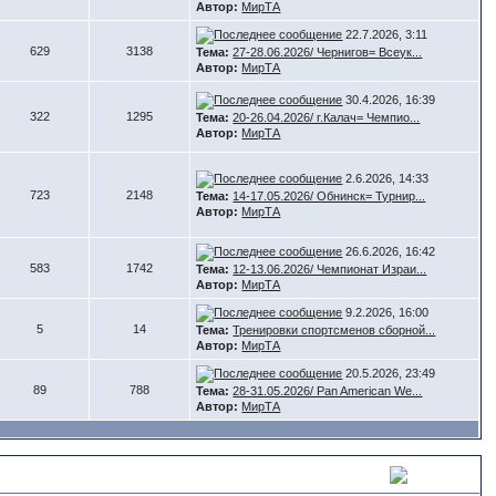
Автор:
МирТА
22.7.2026, 3:11
629
3138
Тема:
27-28.06.2026/ Чернигов= Всеук...
Автор:
МирТА
30.4.2026, 16:39
322
1295
Тема:
20-26.04.2026/ г.Калач= Чемпио...
Автор:
МирТА
2.6.2026, 14:33
723
2148
Тема:
14-17.05.2026/ Обнинск= Турнир...
Автор:
МирТА
26.6.2026, 16:42
583
1742
Тема:
12-13.06.2026/ Чемпионат Израи...
Автор:
МирТА
9.2.2026, 16:00
5
14
Тема:
Тренировки спортсменов сборной...
Автор:
МирТА
20.5.2026, 23:49
89
788
Тема:
28-31.05.2026/ Pan American We...
Автор:
МирТА