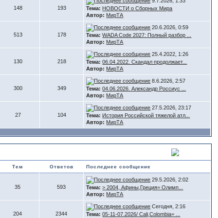
9.7.2026, 1:33
148
193
Тема:
НОВОСТИ о Сборных Мира
Автор:
МирТА
20.6.2026, 0:59
513
178
Тема:
WADA Code 2027: Полный разбор ...
Автор:
МирТА
25.4.2022, 1:26
130
218
Тема:
06.04.2022. Скандал продолжает...
Автор:
МирТА
8.6.2026, 2:57
300
349
Тема:
04.06.2026. Александр Россиус ...
Автор:
МирТА
27.5.2026, 23:17
27
104
Тема:
История Российской тяжелой атл...
Автор:
МирТА
Тем
Ответов
Последнее сообщение
29.5.2026, 2:02
35
593
Тема:
> 2004, Афины,Греция= Олимп...
Автор:
МирТА
Сегодня, 2:16
204
2344
Тема:
05-11-07.2026/ Cali,Colombia= ...