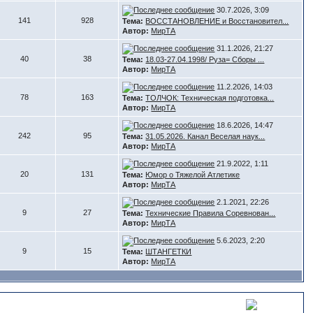
30.7.2026, 3:09
141
928
Тема:
ВОССТАНОВЛЕНИЕ и Восстановител...
Автор:
МирТА
31.1.2026, 21:27
40
38
Тема:
18.03-27.04.1998/ Руза= Сборы ...
Автор:
МирТА
11.2.2026, 14:03
78
163
Тема:
ТОЛЧОК: Техническая подготовка...
Автор:
МирТА
18.6.2026, 14:47
242
95
Тема:
31.05.2026. Канал Веселая наук...
Автор:
МирТА
21.9.2022, 1:11
20
131
Тема:
Юмор о Тяжелой Атлетике
Автор:
МирТА
2.1.2021, 22:26
9
27
Тема:
Технические Правила Соревнован...
Автор:
МирТА
5.6.2023, 2:20
9
15
Тема:
ШТАНГЕТКИ
Автор:
МирТА