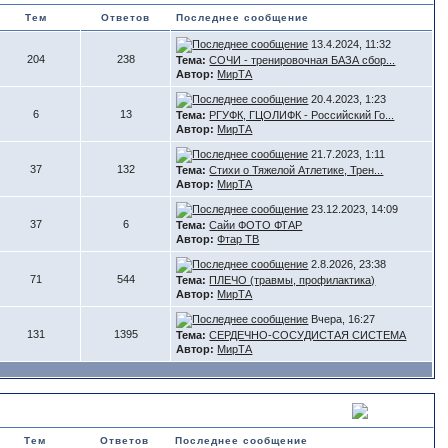
Тем
Ответов
Последнее сообщение
13.4.2024, 11:32
204
238
Тема:
СОЧИ - тренировочная БАЗА сбор...
Автор:
МирТА
20.4.2023, 1:23
6
13
Тема:
РГУФК, ГЦОЛИФК - Российский Го...
Автор:
МирТА
21.7.2023, 1:11
37
132
Тема:
Стихи о Тяжелой Атлетике, Трен...
Автор:
МирТА
23.12.2023, 14:09
37
6
Тема:
Сайи ФОТО ФТАР
Автор:
Фтар ТВ
2.8.2026, 23:38
71
544
Тема:
ПЛЕЧО (травмы, профилактика)
Автор:
МирТА
Вчера, 16:27
131
1395
Тема:
СЕРДЕЧНО-СОСУДИСТАЯ СИСТЕМА
Автор:
МирТА
Тем
Ответов
Последнее сообщение