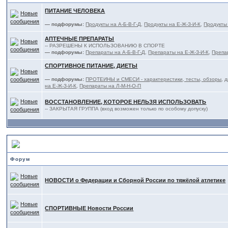
ПИТАНИЕ ЧЕЛОВЕКА
— подфорумы:
Продукты на А-Б-В-Г-Д
,
Продукты на Е-Ж-З-И-К
,
Продукты
АПТЕЧНЫЕ ПРЕПАРАТЫ
-- РАЗРЕШЕНЫ К ИСПОЛЬЗОВАНИЮ В СПОРТЕ
— подфорумы:
Препараты на А-Б-В-Г-Д
,
Препараты на Е-Ж-З-И-К
,
Препа
СПОРТИВНОЕ ПИТАНИЕ, ДИЕТЫ
— подфорумы:
ПРОТЕИНЫ и СМЕСИ - характеристики, тесты, обзоры
,
д
на Е-Ж-З-И-К
,
Препараты на Л-М-Н-О-П
ВОССТАНОВЛЕНИЕ, КОТОРОЕ НЕЛЬЗЯ ИСПОЛЬЗОВАТЬ
-- ЗАКРЫТАЯ ГРУППА (вход возможен только по особому допуску)
НОВОСТИ в Тяжёлой Атлетике РОССИИ и МИРА
Форум
НОВОСТИ о Федерации и Сборной России по тяжёлой атлетике
СПОРТИВНЫЕ Новости России