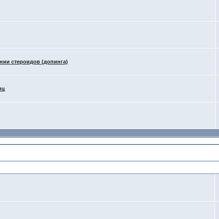
и стероидов (допинга)
иц