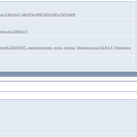
 на Л-М-Н-О-П
,
ЦЕНТРЫ ДИЕТОЛОГИИ и ПИТАНИЯ
раты на Л-М-Н-О-П
ругой СПОРТПИТ - характеристики, тесты, обзоры
,
Препараты на А-Б-В-Г-Д
,
Препараты