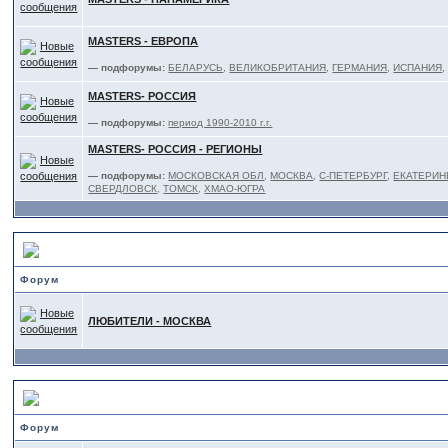
MASTERS - ЕВРОПА
— подфорумы:
БЕЛАРУСЬ
,
ВЕЛИКОБРИТАНИЯ
,
ГЕРМАНИЯ
,
ИСПАНИЯ
MASTERS- РОССИЯ
— подфорумы:
период 1990-2010 г.г.
MASTERS- РОССИЯ - РЕГИОНЫ
— подфорумы:
МОСКОВСКАЯ ОБЛ
,
МОСКВА
,
С-ПЕТЕРБУРГ
,
ЕКАТЕРИН
СВЕРДЛОВСК
,
ТОМСК
,
ХМАО-ЮГРА
ЛЮБИТЕЛИ - под эгидой "ЛЮБИТЕЛЬСКОЙ ФЕДЕРАЦИИ ТА"
Форум
ЛЮБИТЕЛИ - МОСКВА
ИНТЕРЕСНОЕ в других СИЛОВЫХ ВИДАХ СПОРТА
Форум