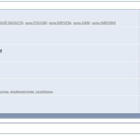
СКОЙ ОБЛАСТИ
,
залы РОССИИ
,
залы ЕВРОПЫ
,
залы АЗИИ
,
залы АМЕРИКИ
И
тры, профилактории, лечебницы