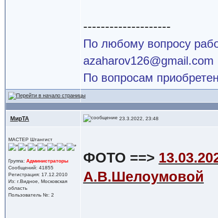
--------------------
По любому вопросу работ
azaharov126@gmail.com
По вопросам приобретен
МирТА
23.3.2022, 23:48
МАСТЕР Штангист
ФОТО ==>
13.03.2
Группа:
Администраторы
Сообщений: 41855
А.В.Шелоумовой
Регистрация: 17.12.2010
Из: г.Видное, Московская
область
Пользователь №: 2