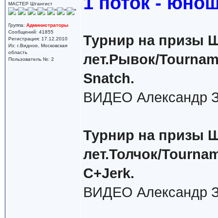
1 поток - юнош
МАСТЕР Штангист
Группа:
Администраторы
Сообщений: 41855
Турнир на призы Ш
Регистрация: 17.12.2010
Из: г.Видное, Московская
область
лет.Рывок/Tournamn
Пользователь №: 2
Snatch.
ВИДЕО Александр З
Турнир на призы Ш
лет.Толчок/Tournam
C+Jerk.
ВИДЕО Александр З