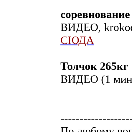
соревнование
ВИДЕО, krokod
СЮДА
Толчок 265кг
ВИДЕО (1 мин
------------------
По любому воп