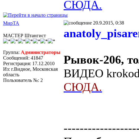
СЮДА.
20.9.2015, 0:38
МирТА
anatoly_pisar
МАСТЕР Штангист
Группа:
Администраторы
Рывок-206, то
Сообщений: 41847
Регистрация: 17.12.2010
Из: г.Видное, Московская
ВИДЕО krokodi
область
Пользователь №: 2
СЮДА.
------------------