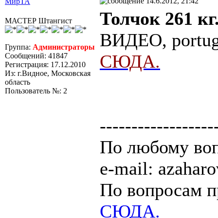
14.6.2012, 21:42
МирТА
Толчок 261 кг
МАСТЕР Штангист
ВИДЕО, portug
Группа:
Администраторы
СЮДА.
Сообщений: 41847
Регистрация: 17.12.2010
Из: г.Видное, Московская
область
Пользователь №: 2
------------------
По любому воп
e-mail: azaha
По вопросам п
СЮДА.