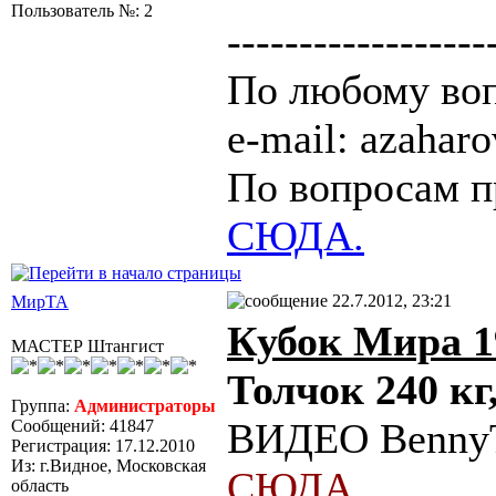
Пользователь №: 2
------------------
По любому воп
e-mail: azaha
По вопросам п
СЮДА.
22.7.2012, 23:21
МирТА
Кубок Мира 1
МАСТЕР Штангист
Толчок 240 кг,
Группа:
Администраторы
ВИДЕО BennyT
Сообщений: 41847
Регистрация: 17.12.2010
Из: г.Видное, Московская
СЮДА.
область