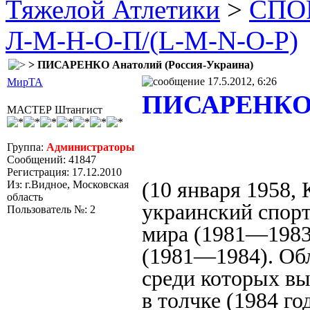
Тяжелой Атлетики
>
СПОР
Л-М-Н-О-П/(L-M-N-O-P)
> ПИСАРЕНКО Анатолий (Россия-Украина)
17.5.2012, 6:26
МирТА
ПИСАРЕНКО А
МАСТЕР Штангист
Группа:
Администраторы
Сообщений: 41847
Регистрация: 17.12.2010
(10 января 1958,
Из: г.Видное, Московская
область
украинский спор
Пользователь №: 2
мира (1981—1983
(1981—1984). Обл
среди которых в
в толчке (1984 год