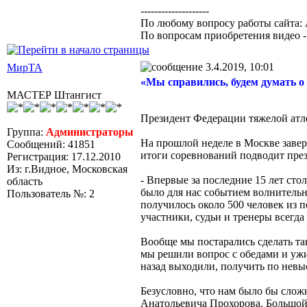
--------------------
По любому вопросу работы сайта: 
По вопросам приобретения видео 
3.4.2019, 10:01
МирТА
«Мы справились, будем думать о
МАСТЕР Штангист
Президент Федерации тяжелой атл
Группа:
Администраторы
На прошлой неделе в Москве завер
Сообщений: 41851
итоги соревнований подводит пр
Регистрация: 17.12.2010
Из: г.Видное, Московская
- Впервые за последние 15 лет ст
область
было для нас событием волнительны
Пользователь №: 2
получилось около 500 человек из 
участники, судьи и тренеры всегда
Вообще мы постарались сделать та
мы решили вопрос с обедами и ужи
назад выходили, получить по нев
Безусловно, что нам было бы слож
Анатольевича Прохорова. Большой