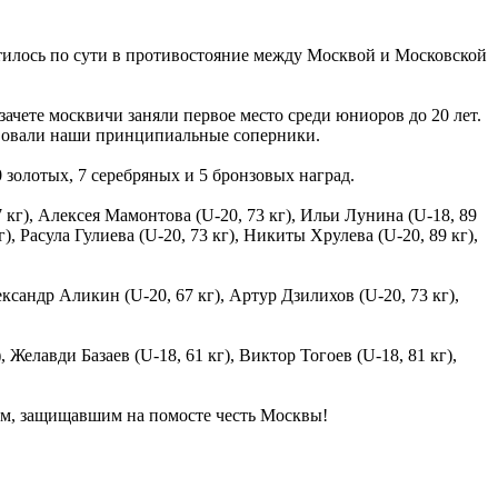
атилось по сути в противостояние между Москвой и Московской
ачете москвичи заняли первое место среди юниоров до 20 лет.
ствовали наши принципиальные соперники.
золотых, 7 серебряных и 5 бронзовых наград.
кг), Алексея Мамонтова (U-20, 73 кг), Ильи Лунина (U-18, 89
, Расула Гулиева (U-20, 73 кг), Никиты Хрулева (U-20, 89 кг),
ксандр Аликин (U-20, 67 кг), Артур Дзилихов (U-20, 73 кг),
Желавди Базаев (U-18, 61 кг), Виктор Тогоев (U-18, 81 кг),
ам, защищавшим на помосте честь Москвы!