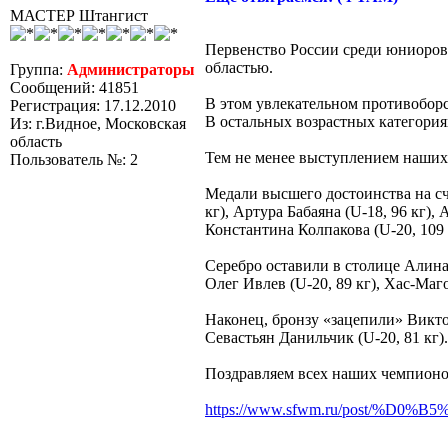
МАСТЕР Штангист
Первенство России среди юниоров 
областью.
Группа:
Администраторы
Сообщений: 41851
В этом увлекательном противоборс
Регистрация: 17.12.2010
В остальных возрастных категория
Из: г.Видное, Московская
область
Тем не менее выступлением наших 
Пользователь №: 2
Медали высшего достоинства на сче
кг), Артура Бабаяна (U-18, 96 кг),
Константина Колпакова (U-20, 109 
Серебро оставили в столице Алина 
Олег Ивлев (U-20, 89 кг), Хас-Маго
Наконец, бронзу «зацепили» Виктори
Севастьян Данильчик (U-20, 81 кг).
Поздравляем всех наших чемпионо
https://www.sfwm.ru/post/%D