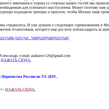
 единого замечания и упрека со стороны наших гостей мы провел
еобходимым для успешного выступления. Может поэтому нам удал
турнира подходили тренеры и просили, чтобы Москва чаще прово
 мы справились. И уже думаем о следующих соревнованиях в Мос
ичем Агапитовым, которого еще раз хочу поблагодарить за дов
%BC%D1%8B-%D1%8...%80%D0%B0%D1%85
Александр- e-mail: azaharov126@gmail.com
-
НАЖАТЬ СЮДА.
 Первенства России по ТА 2019 .
==>
НАЖАТЬ СЮДА.