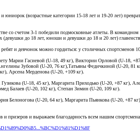
и юниорок (возрастные категории 15-18 лет и 19-20 лет) превр
тве со счетом 3-1 победили подмосковные атлеты. В командном з
х (девушки до 18 лет, юноши и девушки до 18 и 20 лет) главен
ребят и девчонок можно гордиться: у столичных спортсменов 10 
ту Марии Гасиевой (U-18, 49 кг), Виктории Орловой (U-18, +87 
 Ангелины Зубовой (U-20, 76 кг),Татьяны Федичкиной (U-20, 81 кг)
кг), Арсена Мерденова (U-20, +109 кг).
Гузикова (U-18, 45 кг), Маргарита Приходько (U-20, +87 кг), Але
мед Балаев (U-20, 102 кг), Степан Зимин (U-20, 109 кг).
я Белоногова (U-20, 64 кг), Маргарита Пьянкова (U-20, +87 кг), 
в и призеров и выражаем благодарность всем нашим спортсмен
0%B5%D1%89%D0%B5...%BC%D1%81%D1%8F