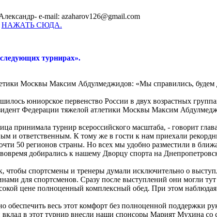
Александр- e-mail: azaharov126@gmail.com
-
НАЖАТЬ СЮДА.
 следующих турнирах».
етики Москвы Максим Абдулмеджидов: «Мы справились, будем 
шилось юниорское первенство России в двух возрастных группа
езидент Федерации тяжелой атлетики Москвы Максим Абдулмедж
олица принимала турнир всероссийского масштаба, - говорит г
м и ответственным. К тому же в гости к нам приехали рекордные
почти 50 регионов страны. Но всех мы удобно разместили в ближ
 вовремя добирались к нашему Дворцу спорта на Днепропетровск
к, чтобы спортсмены и тренеры думали исключительно о выступл
нами для спортсменов. Сразу после выступлений они могли тут 
ысокой цене полноценный комплексный обед. При этом наблюдая
но обеспечить весь этот комфорт без полноценной поддержки р
 вклад в этот турнир внесли наши спонсоры Марият Мухина со