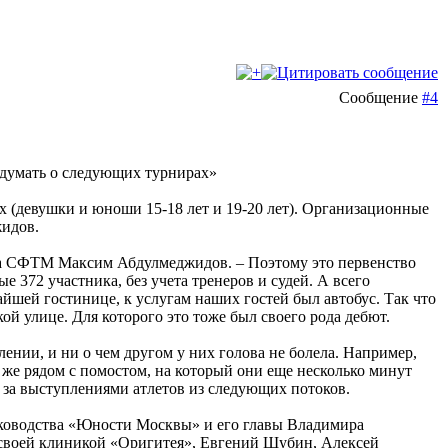
Сообщение
#4
думать о следующих турнирах»
х (девушки и юноши 15-18 лет и 19-20 лет). Организационные
идов.
лава СФТМ Максим Абдулмеджидов. – Поэтому это первенство
 372 участника, без учета тренеров и судей. А всего
айшей гостинице, к услугам наших гостей был автобус. Так что
ой улице. Для которого это тоже был своего рода дебют.
ении, и ни о чем другом у них голова не болела. Например,
же рядом с помостом, на который они еще несколько минут
 за выступлениями атлетов из следующих потоков.
уководства «Юности Москвы» и его главы Владимира
 своей клиникой «Оригитея», Евгений Шубин, Алексей