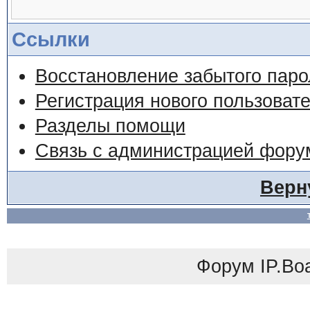
Ссылки
Восстановление забытого паро
Регистрация нового пользоват
Разделы помощи
Связь с администрацией фору
Верн
Форум
IP.Bo