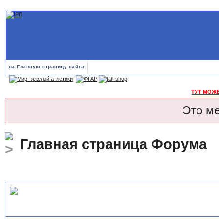
на Главную страницу сайта
ТУТ МОЖ
Это м
Главная страница Форума
Сообщение форума