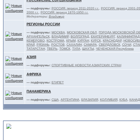
РОССИЙСКИЕ СОРЕВНОВАНИЯ
— подфорумы:
РОССИЯ: период 2011-2020 г.г.
,
РОССИЯ: период 2001-201
2000 г.г.
,
РОССИЯ: период 1870-1950 г.г.
Модераторы:
Владимир
РЕГИОНЫ РОССИИ
— подфорумы:
МОСКВА
,
МОСКОВСКАЯ ОБЛ
,
ГОРОДА МОСКОВСКОЙ О
АРХАНГЕЛЬСК
,
ВЛАДИМИР
,
ВОЛГОГРАД
,
ЕКАТЕРИНБУРГ
,
КАЛИНИНГРАД
КЕМЕРОВО
,
КОСТРОМА
,
КРЫМ
,
КУРГАН
,
КУРСК
,
КРАСНОДАР
,
НОВОСИБ
КРАЙ
,
РЯЗАНЬ
,
РОСТОВ
,
САХАЛИН
,
САМАРА
,
СВЕРДЛОВСК
,
СОЧИ
,
СТА
ТАТАРСТАН
,
ТВЕРЬ
,
ТОМСК
,
ТУЛА
,
ШАХТЫ
,
ЧЕЧЕНСКАЯ Республика
АЗИЯ
— подфорумы:
СПОРТИВНЫЕ НОВОСТИ АЗИАТСКИХ СТРАН
АФРИКА
— подфорумы:
ЕГИПЕТ
ПАНАМЕРИКА
— подфорумы:
США
,
АРГЕНТИНА
,
БРАЗИЛИЯ
,
КОЛУМБИЯ
,
КУБА
,
КАНАД
ТЯЖЕЛОАТЛЕТЫ и ТРЕНЕ