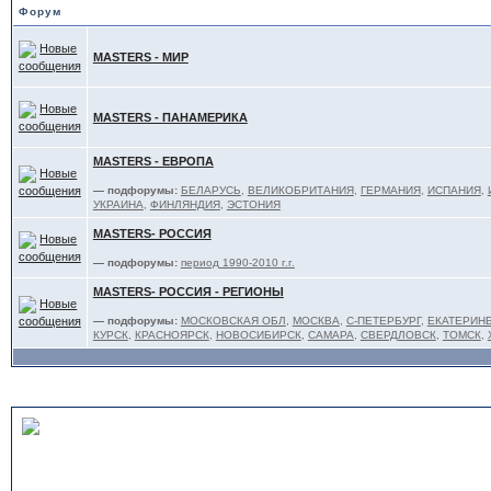
Форум
MASTERS - МИР
MASTERS - ПАНАМЕРИКА
MASTERS - ЕВРОПА
— подфорумы:
БЕЛАРУСЬ
,
ВЕЛИКОБРИТАНИЯ
,
ГЕРМАНИЯ
,
ИСПАНИЯ
,
УКРАИНА
,
ФИНЛЯНДИЯ
,
ЭСТОНИЯ
MASTERS- РОССИЯ
— подфорумы:
период 1990-2010 г.г.
MASTERS- РОССИЯ - РЕГИОНЫ
— подфорумы:
МОСКОВСКАЯ ОБЛ
,
МОСКВА
,
С-ПЕТЕРБУРГ
,
ЕКАТЕРИНБ
КУРСК
,
КРАСНОЯРСК
,
НОВОСИБИРСК
,
САМАРА
,
СВЕРДЛОВСК
,
ТОМСК
,
ЛЮБИТЕЛИ - под эгидой