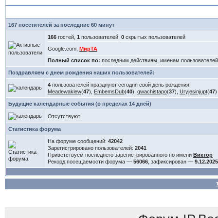
167 посетителей за последние 60 минут
166
гостей,
1
пользователей,
0
скрытых пользователей
Google.com,
МирТА
Полный список по:
последним действиям
,
именам пользователей
Поздравляем с днем рождения наших пользователей:
4
пользователей празднуют сегодня свой день рождения
Meadewaklew
(
47
),
EmbemsDub
(
40
),
qwachistapo
(
37
),
Uryjesinjupt
(
47
)
Будущие календарные события (в пределах 14 дней)
Отсутствуют
Статистика форума
На форуме сообщений:
42042
Зарегистрировано пользователей:
2041
Приветствуем последнего зарегистрированного по имени
Виктор
Рекорд посещаемости форума —
56066
, зафиксирован —
9.12.2025