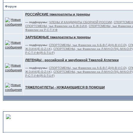
Форум
РОССИЙСКИЕ тяжелоатлеты и тренеры
— подфорумы:
ЧЛЕНЫ И КАНДИДАТЫ СБОРНОЙ РОССИИ
,
СПОРТСМЕНЫ,
СПОРТСМЕНЫ, чьи Фамилии на Е-Ж-З-И-К
,
СПОРТСМЕНЫ, чьи Фамилии н
Фамилии на Р-С-Т-У-Ф
ЗАРУБЕЖНЫЕ тяжелоатлеты и тренеры
— подфорумы:
СПОРТСМЕНЫ, чьи Фамилии на А-Б-В-Г-Д/(A-B-V-C-D)
,
СП
Ж-З-И-К/(E-G-Z-I-K)
,
СПОРТСМЕНЫ, чьи Фамилии на Л-М-Н-О-П/(L-M-N-O-P)
Р-С-Т-У-Ф/(R-S-T-U-F)
ЛЕГЕНДЫ - российской и зарубежной Тяжелой Атлетики
— подфорумы:
СПОРТСМЕНЫ, чьи Фамилии на А-Б-В-Г-Д/(A-B-V-C-D)
,
СП
Ж-З-И-К/(E-G-Z-I-K)
,
СПОРТСМЕНЫ, чьи Фамилии на Л-М-Н-О-П/(L-M-N-O-P)
Р-С-Т-У-Ф/(R-S-T-U-F)
ТЯЖЕЛОАТЛЕТЫ - НУЖДАЮЩИЕСЯ В ПОМОЩИ
MASTERS - ВЕТЕРАНСКИЙ