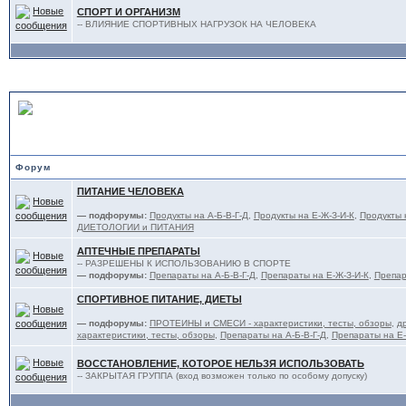
СПОРТ И ОРГАНИЗМ
-- ВЛИЯНИЕ СПОРТИВНЫХ НАГРУЗОК НА ЧЕЛОВЕКА
ПИТАНИЕ, ФАРМАКОЛОГИ
Форум
ПИТАНИЕ ЧЕЛОВЕКА
— подфорумы:
Продукты на А-Б-В-Г-Д
,
Продукты на Е-Ж-З-И-К
,
Продукты 
ДИЕТОЛОГИИ и ПИТАНИЯ
АПТЕЧНЫЕ ПРЕПАРАТЫ
-- РАЗРЕШЕНЫ К ИСПОЛЬЗОВАНИЮ В СПОРТЕ
— подфорумы:
Препараты на А-Б-В-Г-Д
,
Препараты на Е-Ж-З-И-К
,
Препар
СПОРТИВНОЕ ПИТАНИЕ, ДИЕТЫ
— подфорумы:
ПРОТЕИНЫ и СМЕСИ - характеристики, тесты, обзоры
,
д
характеристики, тесты, обзоры
,
Препараты на А-Б-В-Г-Д
,
Препараты на Е-
ВОССТАНОВЛЕНИЕ, КОТОРОЕ НЕЛЬЗЯ ИСПОЛЬЗОВАТЬ
-- ЗАКРЫТАЯ ГРУППА (вход возможен только по особому допуску)