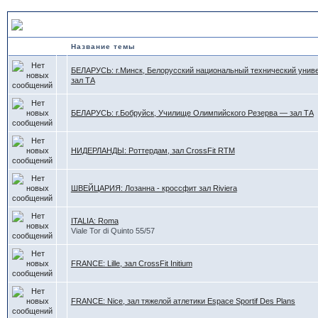
залы ЕВРОПЫ
Название темы
БЕЛАРУСЬ: г.Минск, Белорусский национальный технический унив
зал ТА
БЕЛАРУСЬ: г.Бобруйск, Училище Олимпийского Резерва — зал ТА
НИДЕРЛАНДЫ: Роттердам, зал CrossFit RTM
ШВЕЙЦАРИЯ: Лозанна - кроссфит зал Riviera
ITALIA: Roma
Viale Tor di Quinto 55/57
FRANCE: Lille, зал CrossFit Initium
FRANCE: Nice, зал тяжелой атлетики Espace Sportif Des Plans