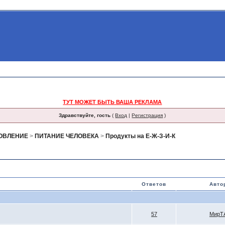
ТУТ МОЖЕТ БЫТЬ ВАША РЕКЛАМА
Здравствуйте, гость
(
Вход
|
Регистрация
)
НОВЛЕНИЕ
>
ПИТАНИЕ ЧЕЛОВЕКА
>
Продукты на Е-Ж-З-И-К
Ответов
Авто
57
МирТ