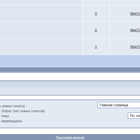
0
МирТ
0
МирТ
1
МирТ
ь новые голоса)
Опрос (нет новых голосов)
 тема
а перемещена
Текстовая версия