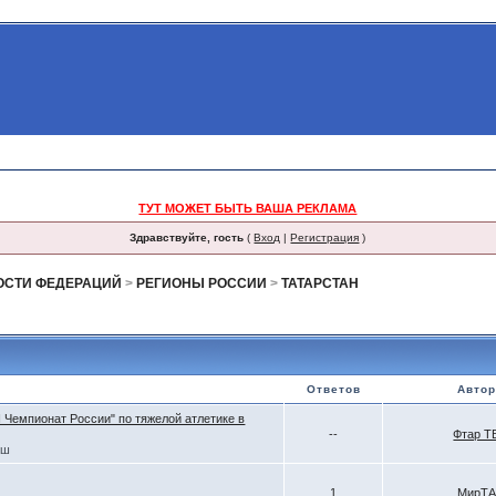
ТУТ МОЖЕТ БЫТЬ ВАША РЕКЛАМА
Здравствуйте, гость
(
Вход
|
Регистрация
)
ОСТИ ФЕДЕРАЦИЙ
>
РЕГИОНЫ РОССИИ
>
ТАТАРСТАН
Ответов
Автор
I Чемпионат России" по тяжелой атлетике в
--
Фтар Т
рш
1
МирТА