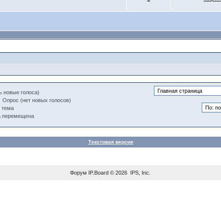
ь новые голоса)
Опрос (нет новых голосов)
 тема
а перемещена
Текстовая версия
Форум
IP.Board
© 2026
IPS, Inc
.