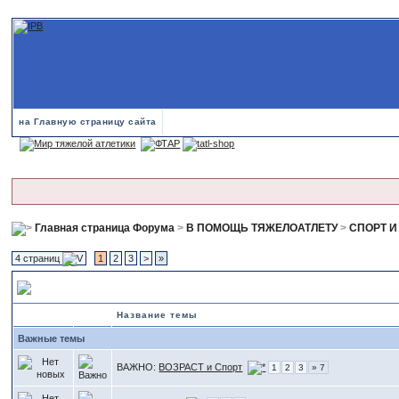
на Главную страницу сайта
Главная страница Форума
>
В ПОМОЩЬ ТЯЖЕЛОАТЛЕТУ
>
СПОРТ И
4 страниц
1
2
3
>
»
СПОРТ И ОРГАНИЗМ
Название темы
Важные темы
ВАЖНО:
ВОЗРАСТ и Спорт
1
2
3
» 7