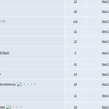
52
МирТ
48
МирТ
» 8
146
МирТ
31
МирТ
37
МирТ
ТЕРВЬЮ
0
МирТ
41
МирТ
4
64
МирТ
ие процессы
1
2
3
4
68
МирТ
10
МирТ
ение
1
2
3
49
МирТ