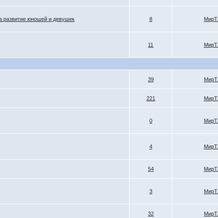
на развитие юношей и девушек
8
МирТ
11
МирТ
39
МирТ
221
МирТ
0
МирТ
4
МирТ
54
МирТ
3
МирТ
32
МирТ