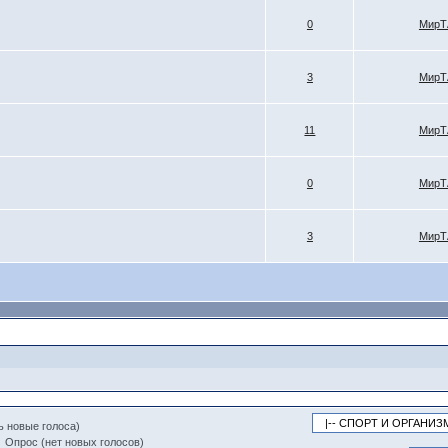
0
МирТ
3
МирТ
11
МирТ
0
МирТ
3
МирТ
ь новые голоса)
Опрос (нет новых голосов)