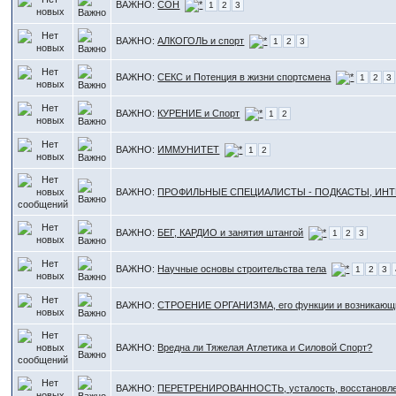
ВАЖНО:
СОН
1
2
3
ВАЖНО:
АЛКОГОЛЬ и спорт
1
2
3
ВАЖНО:
СЕКС и Потенция в жизни спортсмена
1
2
3
ВАЖНО:
КУРЕНИЕ и Спорт
1
2
ВАЖНО:
ИММУНИТЕТ
1
2
ВАЖНО:
ПРОФИЛЬНЫЕ СПЕЦИАЛИСТЫ - ПОДКАСТЫ, ИН
ВАЖНО:
БЕГ, КАРДИО и занятия штангой
1
2
3
ВАЖНО:
Научные основы строительства тела
1
2
3
ВАЖНО:
СТРОЕНИЕ ОРГАНИЗМА, его функции и возникающ
ВАЖНО:
Вредна ли Тяжелая Атлетика и Силовой Спорт?
ВАЖНО:
ПЕРЕТРЕНИРОВАННОСТЬ, усталость, восстановл