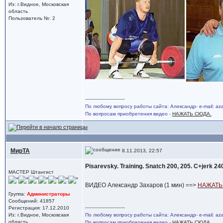
Из: г.Видное, Московская
область
Пользователь №: 2
--------------------
По любому вопросу работы сайта: Александр- e-mail: a
По вопросам приобретения видео -
НАЖАТЬ СЮДА.
МирТА
8.11.2013, 22:57
Pisarevsky. Training. Snatch 200, 205. С+jerk 24
МАСТЕР Штангист
ВИДЕО Александр Захаров (1 мин) ==>
НАЖАТЬ
Группа:
Администраторы
Сообщений: 41857
--------------------
Регистрация: 17.12.2010
Из: г.Видное, Московская
По любому вопросу работы сайта: Александр- e-mail: a
область
По вопросам приобретения видео -
НАЖАТЬ СЮДА.