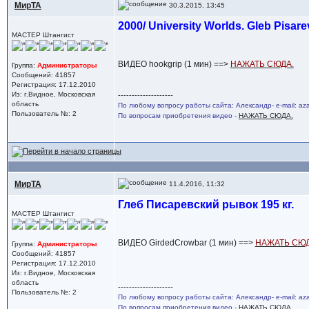
МирТА
30.3.2015, 13:45
2000/ University Worlds. Gleb Pisarev
МАСТЕР Штангист
ВИДЕО hookgrip (1 мин) ==>
НАЖАТЬ СЮДА.
Группа:
Администраторы
Сообщений: 41857
Регистрация: 17.12.2010
Из: г.Видное, Московская
--------------------
область
По любому вопросу работы сайта: Александр- e-mail: a
Пользователь №: 2
По вопросам приобретения видео -
НАЖАТЬ СЮДА.
МирТА
11.4.2016, 11:32
Глеб Писаревский рывок 195 кг.
МАСТЕР Штангист
ВИДЕО GirdedCrowbar (1 мин) ==>
НАЖАТЬ СЮД
Группа:
Администраторы
Сообщений: 41857
Регистрация: 17.12.2010
Из: г.Видное, Московская
область
--------------------
Пользователь №: 2
По любому вопросу работы сайта: Александр- e-mail: a
По вопросам приобретения видео -
НАЖАТЬ СЮДА.