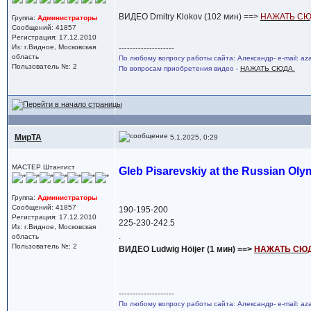
ВИДЕО Dmitry Klokov (102 мин) ==>
НАЖАТЬ СЮ
Группа:
Администраторы
Сообщений: 41857
Регистрация: 17.12.2010
Из: г.Видное, Московская
--------------------
область
По любому вопросу работы сайта: Александр- e-mail: a
Пользователь №: 2
По вопросам приобретения видео -
НАЖАТЬ СЮДА.
МирТА
5.1.2025, 0:29
МАСТЕР Штангист
Gleb Pisarevskiy at the Russian Olym
Группа:
Администраторы
Сообщений: 41857
190-195-200
Регистрация: 17.12.2010
225-230-242.5
Из: г.Видное, Московская
.
область
Пользователь №: 2
ВИДЕО Ludwig Höijer (1 мин) ==>
НАЖАТЬ СЮД
--------------------
По любому вопросу работы сайта: Александр- e-mail: a