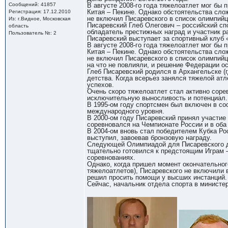
Сообщений: 41857
В августе 2008-го года тяжелоатлет мог бы 
Китая – Пекине. Однако обстоятельства сло
Регистрация: 17.12.2010
не включил Писаревского в список олимпийц
Из: г.Видное, Московская
Писаревский Глеб Олегович – российский сп
область
обладатель престижных наград и участник р
Пользователь №: 2
Писаревский выступает за спортивный клуб 
В августе 2008-го года тяжелоатлет мог бы 
Китая – Пекине. Однако обстоятельства сло
не включил Писаревского в список олимпийц
на что не повлияли, и решение Федерации о
Глеб Писаревский родился в Архангельске (г
детства. Когда всерьез занялся тяжелой ат
успехов.
Очень скоро тяжелоатлет стал активно соре
исключительную выносливость и потенциал.
В 1995-ом году спортсмен был включен в со
международного уровня.
В 2000-ом году Писаревский принял участие 
соревновался на Чемпионате России и в оба
В 2004-ом вновь стал победителем Кубка Ро
выступил, завоевав бронзовую награду.
Следующей Олимпиадой для Писаревского дол
тщательно готовился к предстоящим Играм 
соревнованиях.
Однако, когда пришел момент окончательног
тяжелоатлетов), Писаревского не включили 
решил просить помощи у высших инстанций.
Сейчас, начальник отдела спорта в министер