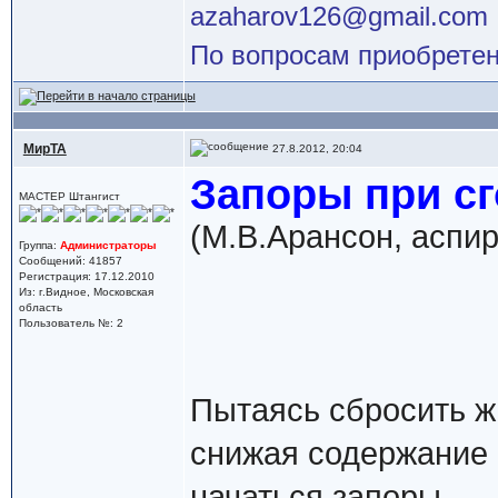
azaharov126@gmail.com
По вопросам приобретен
МирТА
27.8.2012, 20:04
Запоры при сг
МАСТЕР Штангист
(М.В.Арансон, аспи
Группа:
Администраторы
Сообщений: 41857
Регистрация: 17.12.2010
Из: г.Видное, Московская
область
Пользователь №: 2
Пытаясь сбросить ж
снижая содержание 
начаться запоры.