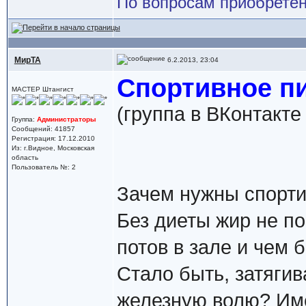
По вопросам приобретен
МирТА
6.2.2013, 23:04
Спортивное пи
МАСТЕР Штангист
(группа в ВКонтакте 
Группа:
Администраторы
Сообщений: 41857
Регистрация: 17.12.2010
Из: г.Видное, Московская
область
Пользователь №: 2
Зачем нужны спорти
Без диеты жир не по
потов в зале и чем 
Стало быть, затяги
железную волю? Име