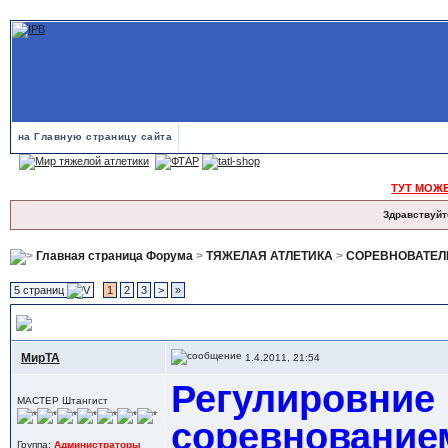
на Главную страницу сайта
ТУТ МОЖ
Здравствуйт
Главная страница Форума
>
ТЯЖЕЛАЯ АТЛЕТИКА
>
СОРЕВНОВАТЕЛ
5 страниц
1
2
3
>
»
Сгонка веса, сушка тела, Диеты и питание - опыт в разных силовых
МирТА
1.4.2011, 21:54
Регулировние 
МАСТЕР Штангист
соревнование
Группа:
Администраторы