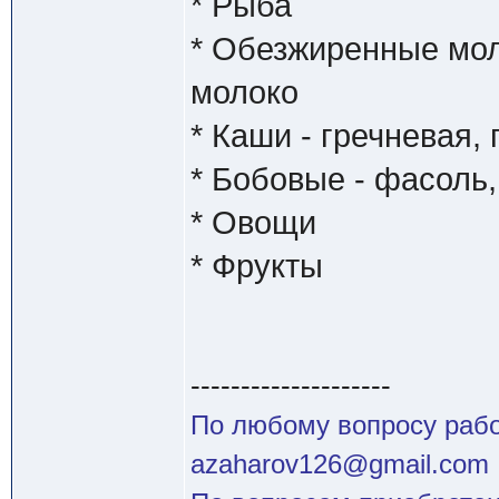
* Рыба
* Обезжиренные мол
молоко
* Каши - гречневая,
* Бобовые - фасоль,
* Овощи
* Фрукты
--------------------
По любому вопросу работ
azaharov126@gmail.com