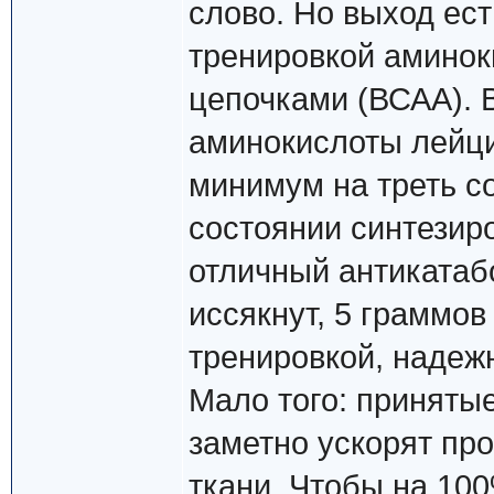
слово. Но выход ест
тренировкой аминок
цепочками (ВСАА).
аминокислоты лейци
минимум на треть с
состоянии синтезир
отличный антикатаб
иссякнут, 5 граммов
тренировкой, наде
Мало того: приняты
заметно ускорят пр
ткани. Чтобы на 10