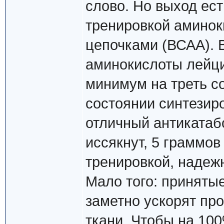
слово. Но выход ест
тренировкой аминок
цепочками (ВСАА).
аминокислоты лейци
минимум на треть с
состоянии синтезир
отличный антикатаб
иссякнут, 5 граммов
тренировкой, наде
Мало того: приняты
заметно ускорят пр
ткани. Чтобы на 10