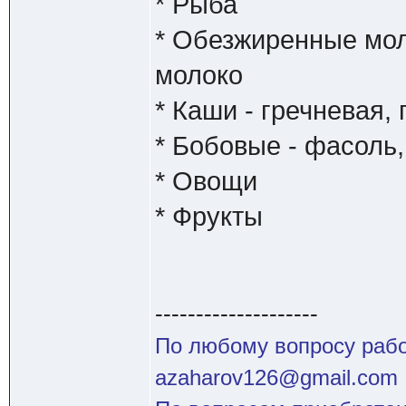
* Рыба
* Обезжиренные мол
молоко
* Каши - гречневая,
* Бобовые - фасоль,
* Овощи
* Фрукты
--------------------
По любому вопросу работ
azaharov126@gmail.com