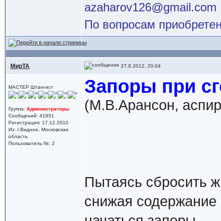
azaharov126@gmail.com
По вопросам приобретен
МирТА
27.8.2012, 20:04
Запоры при сг
МАСТЕР Штангист
(М.В.Арансон, аспи
Группа:
Администраторы
Сообщений: 41851
Регистрация: 17.12.2010
Из: г.Видное, Московская
область
Пользователь №: 2
Пытаясь сбросить ж
снижая содержание 
начаться запоры.