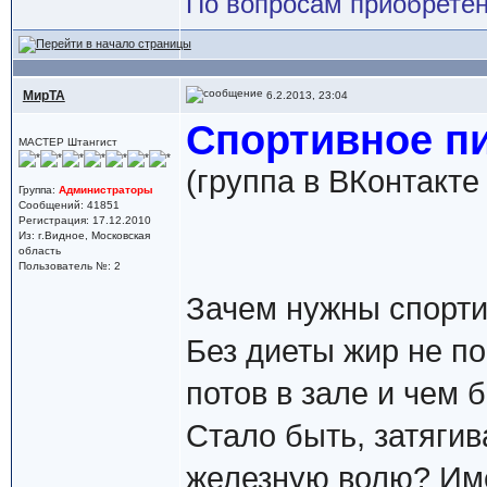
По вопросам приобретен
МирТА
6.2.2013, 23:04
Спортивное пи
МАСТЕР Штангист
(группа в ВКонтакте 
Группа:
Администраторы
Сообщений: 41851
Регистрация: 17.12.2010
Из: г.Видное, Московская
область
Пользователь №: 2
Зачем нужны спорти
Без диеты жир не по
потов в зале и чем 
Стало быть, затяги
железную волю? Име