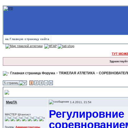
на Главную страницу сайта
ТУТ МОЖ
Здравствуйт
Главная страница Форума
>
ТЯЖЕЛАЯ АТЛЕТИКА
>
СОРЕВНОВАТЕЛ
5 страниц
1
2
3
>
»
Сгонка веса, сушка тела, Диеты и питание - опыт в разных силовых
МирТА
1.4.2011, 21:54
Регулировние 
МАСТЕР Штангист
соревнование
Группа:
Администраторы