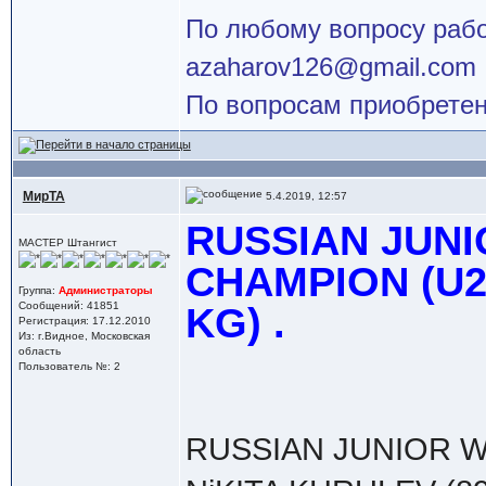
По любому вопросу работ
azaharov126@gmail.com
По вопросам приобретен
МирТА
5.4.2019, 12:57
RUSSIAN JUNI
МАСТЕР Штангист
CHAMPION (U21
Группа:
Администраторы
Сообщений: 41851
KG) .
Регистрация: 17.12.2010
Из: г.Видное, Московская
область
Пользователь №: 2
RUSSIAN JUNIOR W