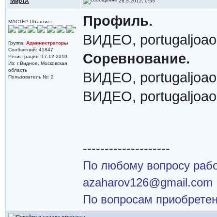
МирТА
28.5.2012, 0:55
Профиль.
МАСТЕР Штангист
ВИДЕО, portugaljoao
Группа:
Администраторы
Сообщений: 41847
Соревнование.
Регистрация: 17.12.2010
Из: г.Видное, Московская
область
ВИДЕО, portugaljoao
Пользователь №: 2
ВИДЕО, portugaljoao
--------------------
По любому вопросу работ
azaharov126@gmail.com
По вопросам приобретен