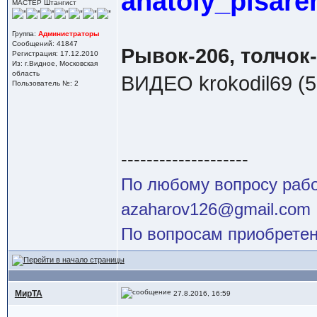
anatoly_pisare
МАСТЕР Штангист
Группа:
Администраторы
Сообщений: 41847
Рывок-206, толчок-
Регистрация: 17.12.2010
Из: г.Видное, Московская
область
ВИДЕО krokodil69 (
Пользователь №: 2
--------------------
По любому вопросу работ
azaharov126@gmail.com
По вопросам приобретен
МирТА
27.8.2016, 16:59