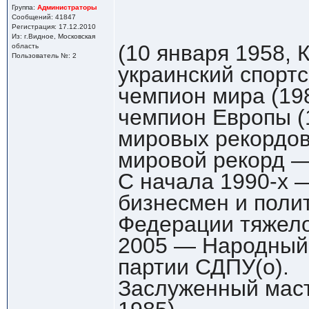
Группа:
Администраторы
Сообщений: 41847
Регистрация: 17.12.2010
Из: г.Видное, Московская
(10 января 1958, 
область
Пользователь №: 2
украинский спорт
чемпион мира (19
чемпион Европы (
мировых рекордов
мировой рекорд — 
С начала 1990-х 
бизнесмен и полит
Федерации тяжело
2005 — Народный 
партии СДПУ(о).
Заслуженный маст