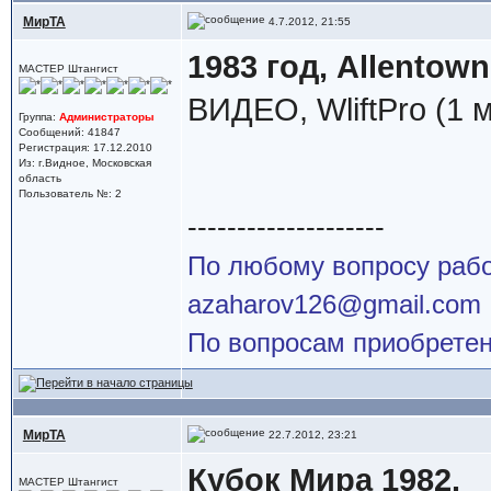
МирТА
4.7.2012, 21:55
1983 год, Allentown
МАСТЕР Штангист
ВИДЕО, WliftPro (1 
Группа:
Администраторы
Сообщений: 41847
Регистрация: 17.12.2010
Из: г.Видное, Московская
область
Пользователь №: 2
--------------------
По любому вопросу работ
azaharov126@gmail.com
По вопросам приобретен
МирТА
22.7.2012, 23:21
Кубок Мира 1982.
МАСТЕР Штангист