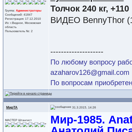
Толчок 240 кг, +110 
Группа:
Администраторы
Сообщений: 41847
ВИДЕО BennyThor (1
Регистрация: 17.12.2010
Из: г.Видное, Московская
область
Пользователь №: 2
--------------------
По любому вопросу работ
azaharov126@gmail.com
По вопросам приобретен
МирТА
31.3.2015, 14:26
Мир-1985. Anat
МАСТЕР Штангист
Анатолий Писа