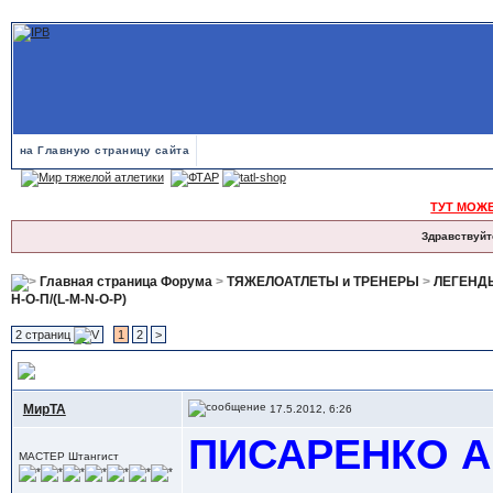
на Главную страницу сайта
ТУТ МОЖ
Здравствуйт
Главная страница Форума
>
ТЯЖЕЛОАТЛЕТЫ и ТРЕНЕРЫ
>
ЛЕГЕНДЫ 
Н-О-П/(L-M-N-O-P)
2 страниц
1
2
>
> ПИСАРЕНКО Анатолий (Россия-Украина)
МирТА
17.5.2012, 6:26
ПИСАРЕНКО Ан
МАСТЕР Штангист