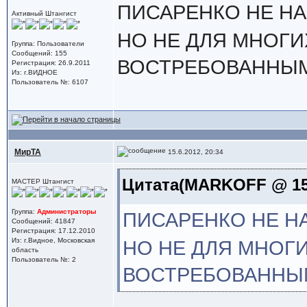
ПИСАРЕНКО НЕ Н
Активный Штангист
НО НЕ ДЛЯ МНОГИ
Группа: Пользователи
Сообщений: 155
ВОСТРЕБОВАННЫМ
Регистрация: 26.9.2011
Из: г.ВИДНОЕ
Пользователь №: 6107
МирТА
15.6.2012, 20:34
Цитата(MARKOFF @ 15.
МАСТЕР Штангист
Группа:
Администраторы
ПИСАРЕНКО НЕ 
Сообщений: 41847
Регистрация: 17.12.2010
Из: г.Видное, Московская
НО НЕ ДЛЯ МНОГИ
область
Пользователь №: 2
ВОСТРЕБОВАННЫ