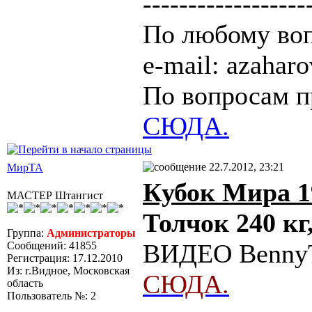
------------------
По любому воп
e-mail: azaha
По вопросам п
СЮДА.
22.7.2012, 23:21
МирТА
Кубок Мира 1
МАСТЕР Штангист
Толчок 240 кг,
Группа:
Администраторы
ВИДЕО BennyT
Сообщений: 41855
Регистрация: 17.12.2010
Из: г.Видное, Московская
СЮДА.
область
Пользователь №: 2