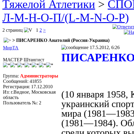
Тяжелой Атлетики
>
СПОР
Л-М-Н-О-П/(L-M-N-O-P)
2 страниц
1
2
>
> ПИСАРЕНКО Анатолий (Россия-Украина)
17.5.2012, 6:26
МирТА
ПИСАРЕНКО А
МАСТЕР Штангист
Группа:
Администраторы
Сообщений: 41855
Регистрация: 17.12.2010
(10 января 1958,
Из: г.Видное, Московская
область
украинский спор
Пользователь №: 2
мира (1981—1983
(1981—1984). Обл
среди которых в