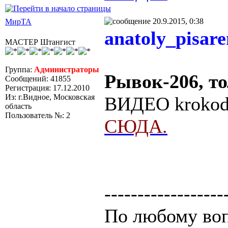
20.9.2015, 0:38
МирТА
anatoly_pisar
МАСТЕР Штангист
Группа:
Администраторы
Рывок-206, то
Сообщений: 41855
Регистрация: 17.12.2010
Из: г.Видное, Московская
ВИДЕО krokodi
область
Пользователь №: 2
СЮДА.
------------------
По любому воп