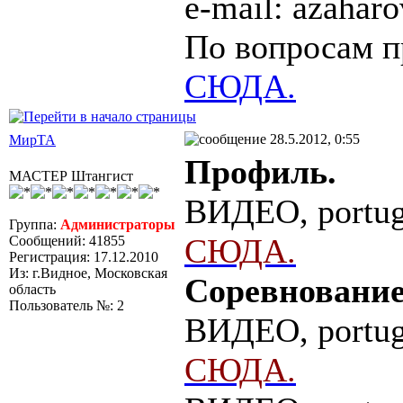
e-mail: azaha
По вопросам п
СЮДА.
28.5.2012, 0:55
МирТА
Профиль.
МАСТЕР Штангист
ВИДЕО, portug
Группа:
Администраторы
СЮДА.
Сообщений: 41855
Регистрация: 17.12.2010
Из: г.Видное, Московская
Соревнование
область
Пользователь №: 2
ВИДЕО, portug
СЮДА.