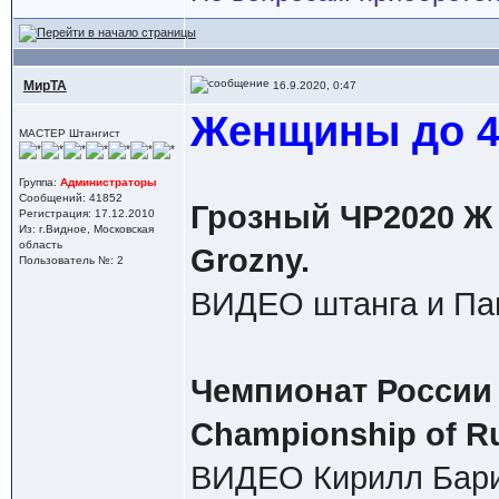
МирТА
16.9.2020, 0:47
Женщины до 49
МАСТЕР Штангист
Группа:
Администраторы
Сообщений: 41852
Грозный ЧР2020 Ж в
Регистрация: 17.12.2010
Из: г.Видное, Московская
область
Grozny.
Пользователь №: 2
ВИДЕО штанга и Па
Чемпионат России 
Championship of Ru
ВИДЕО Кирилл Бари