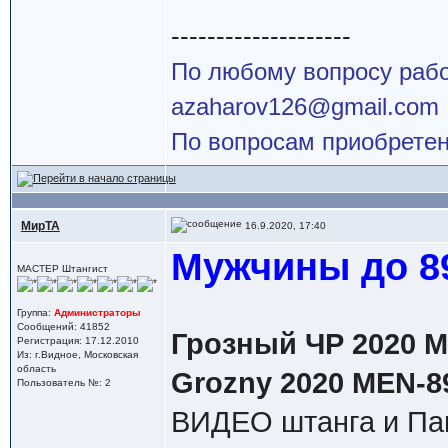
--------------------
По любому вопросу работ
azaharov126@gmail.com
По вопросам приобретен
МирТА
16.9.2020, 17:40
Мужчины до 89
МАСТЕР Штангист
Группа:
Администраторы
Сообщений: 41852
Грозный ЧР 2020 М 
Регистрация: 17.12.2010
Из: г.Видное, Московская
область
Grozny 2020 MEN-8
Пользователь №: 2
ВИДЕО штанга и Па