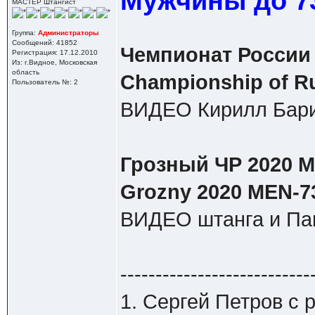
Мужчины до 73
МАСТЕР Штангист
Группа:
Администраторы
Сообщений: 41852
Чемпионат России 
Регистрация: 17.12.2010
Из: г.Видное, Московская
область
Championship of R
Пользователь №: 2
ВИДЕО Кирилл Бари
Грозный ЧР 2020 М 
Grozny 2020 MEN-7
ВИДЕО штанга и Па
---------------------------
1. Сергей Петров с р