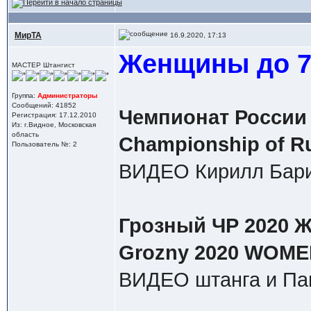
МирТА
16.9.2020, 17:13
Женщины до 71
МАСТЕР Штангист
Группа:
Администраторы
Сообщений: 41852
Чемпионат России 
Регистрация: 17.12.2010
Из: г.Видное, Московская
область
Championship of R
Пользователь №: 2
ВИДЕО Кирилл Бари
Грозный ЧР 2020 Ж 
Grozny 2020 WOMEN
ВИДЕО штанга и Па