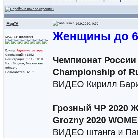
МирТА
16.9.2020, 0:59
Женщины до 64
МАСТЕР Штангист
Группа:
Администраторы
Сообщений: 41852
Чемпионат России 
Регистрация: 17.12.2010
Из: г.Видное, Московская
область
Championship of R
Пользователь №: 2
ВИДЕО Кирилл Бари
Грозный ЧР 2020 Ж 
Grozny 2020 WOMEN
ВИДЕО штанга и Па