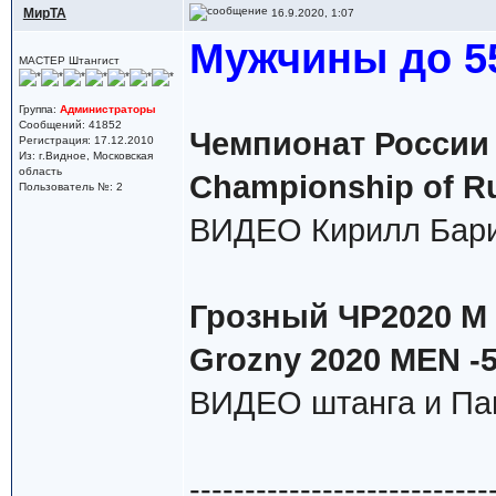
МирТА
16.9.2020, 1:07
Мужчины до 55
МАСТЕР Штангист
Группа:
Администраторы
Сообщений: 41852
Чемпионат России 
Регистрация: 17.12.2010
Из: г.Видное, Московская
область
Championship of Ru
Пользователь №: 2
ВИДЕО Кирилл Бари
Грозный ЧР2020 М в
Grozny 2020 MEN -
ВИДЕО штанга и Па
---------------------------