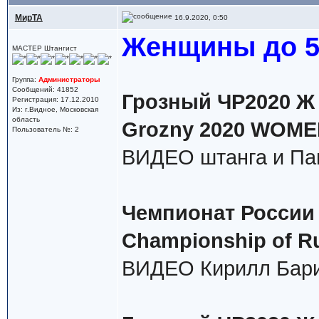
МирТА
16.9.2020, 0:50
Женщины до 55
МАСТЕР Штангист
Группа:
Администраторы
Сообщений: 41852
Грозный ЧР2020 Ж в
Регистрация: 17.12.2010
Из: г.Видное, Московская
область
Grozny 2020 WOMEN
Пользователь №: 2
ВИДЕО штанга и Па
Чемпионат России 
Championship of R
ВИДЕО Кирилл Бари