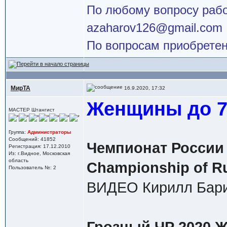
По любому вопросу работ
azaharov126@gmail.com
По вопросам приобретен
МирТА
16.9.2020, 17:32
Женщины до 76
МАСТЕР Штангист
Группа:
Администраторы
Сообщений: 41852
Чемпионат России 
Регистрация: 17.12.2010
Из: г.Видное, Московская
область
Championship of R
Пользователь №: 2
ВИДЕО Кирилл Бари